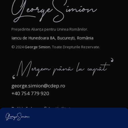
Președinte Alianța pentru Unirea Românilor.
Iancu de Hunedoara 8A, București, România
© 2024
George Simion.
Toate Drepturile Rezervate.
george.simion@cdep.ro
+40 754 779 920
Politică de confidențialitate
Politica cookies
Termeni și Condiții