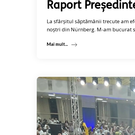
Raport Președint
La sfârșitul săptămânii trecute am e
noștri din Nürnberg. M-am bucurat să
Mai mult...