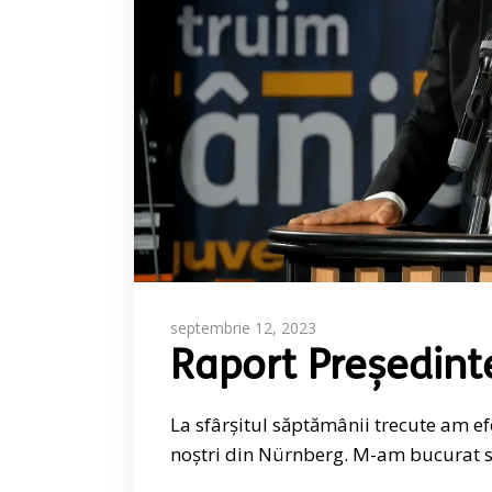
septembrie 12, 2023
Raport Președint
La sfârșitul săptămânii trecute am e
noștri din Nürnberg. M-am bucurat să