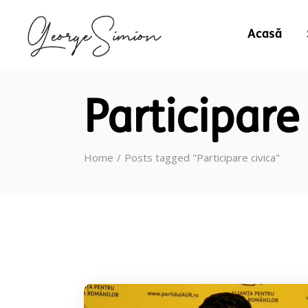
Acasă
Participare
Home
Posts tagged "Participare civica"