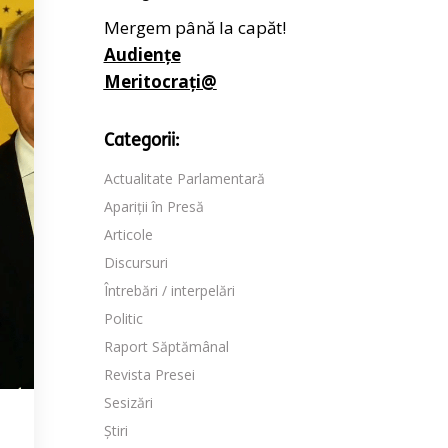
Mergem până la capăt!
Audiențe
Meritocrați@
Categorii:
Actualitate Parlamentară
Apariții în Presă
Articole
Discursuri
Întrebări / interpelări
Politic
Raport Săptămânal
Revista Presei
Sesizări
Știri