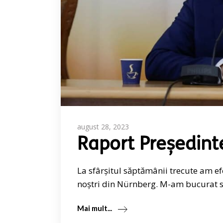
august 28, 2023
Raport Președint
La sfârșitul săptămânii trecute am e
noștri din Nürnberg. M-am bucurat să
Mai mult...