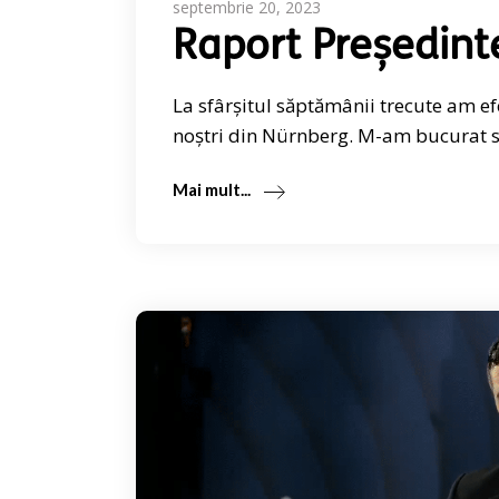
septembrie 20, 2023
Raport Președint
La sfârșitul săptămânii trecute am e
noștri din Nürnberg. M-am bucurat să
Mai mult...