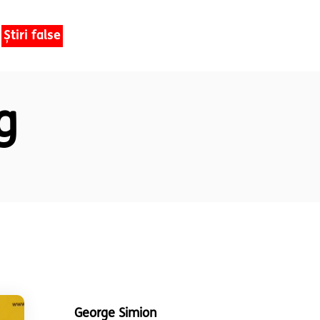
Știri false
g
George Simion