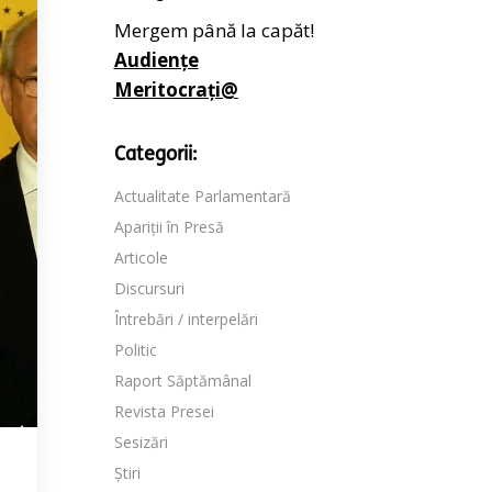
Mergem până la capăt!
Audiențe
Meritocrați@
Categorii:
Actualitate Parlamentară
Apariții în Presă
Articole
Discursuri
Întrebări / interpelări
Politic
Raport Săptămânal
Revista Presei
Sesizări
Știri