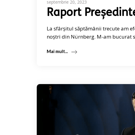
septembrie 20, 2023
Raport Președint
La sfârșitul săptămânii trecute am e
noștri din Nürnberg. M-am bucurat să
Mai mult...