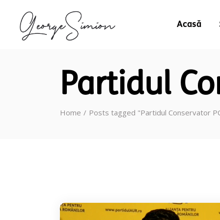
Acasă
Partidul Co
Home
Posts tagged "Partidul Conservator P