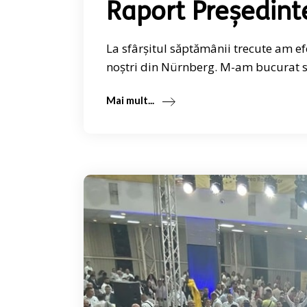
Raport Președint
La sfârșitul săptămânii trecute am e
noștri din Nürnberg. M-am bucurat să
Mai mult...