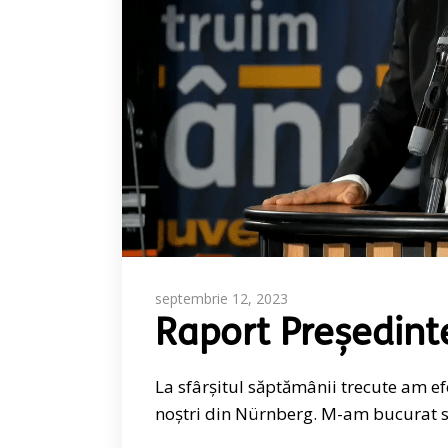
septembrie 12, 2023
Raport Președint
La sfârșitul săptămânii trecute am e
noștri din Nürnberg. M-am bucurat să