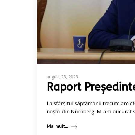
august 28, 2023
Raport Președint
La sfârșitul săptămânii trecute am e
noștri din Nürnberg. M-am bucurat să
Mai mult...