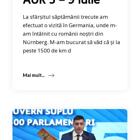
AUR 3 – 9 iulie
La sfârșitul săptămânii trecute am
efectuat o vizită în Germania, unde m-
am întâlnit cu românii noștri din
Nürnberg. M-am bucurat să văd că și la
peste 1500 de km d
Mai mult...