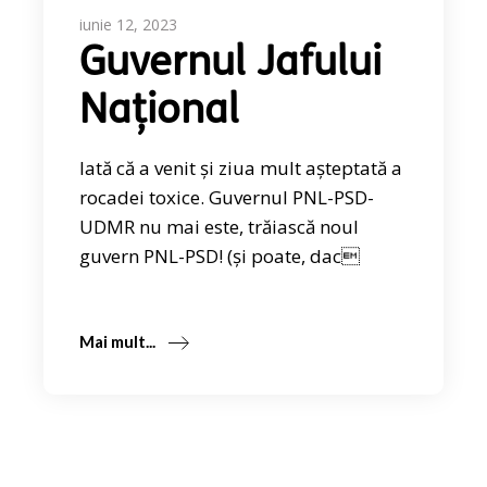
iunie 12, 2023
Guvernul Jafului
Național
Iată că a venit și ziua mult așteptată a
rocadei toxice. Guvernul PNL-PSD-
UDMR nu mai este, trăiască noul
guvern PNL-PSD! (și poate, dac
Mai mult...