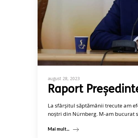
august 28, 2023
Raport Președint
La sfârșitul săptămânii trecute am e
noștri din Nürnberg. M-am bucurat să
Mai mult...