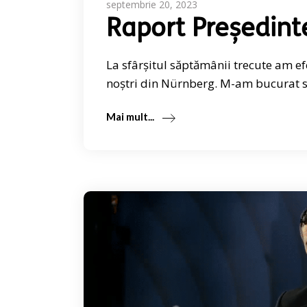
septembrie 20, 2023
Raport Președint
La sfârșitul săptămânii trecute am e
noștri din Nürnberg. M-am bucurat să
Mai mult...