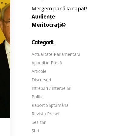
Mergem până la capăt!
Audiențe
Meritocrați@
Categorii:
Actualitate Parlamentară
Apariții în Presă
Articole
Discursuri
Întrebări / interpelări
Politic
Raport Săptămânal
Revista Presei
Sesizări
Știri