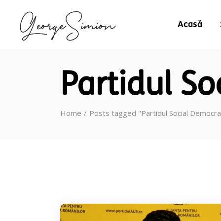
Acasă
Partidul S
Home
Posts tagged "Partidul Social Democra