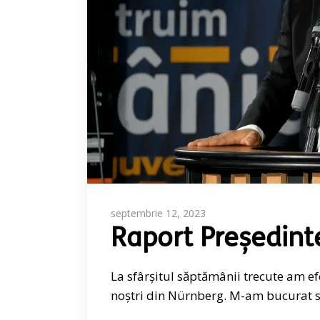
septembrie 12, 2023
Raport Președint
La sfârșitul săptămânii trecute am e
noștri din Nürnberg. M-am bucurat să