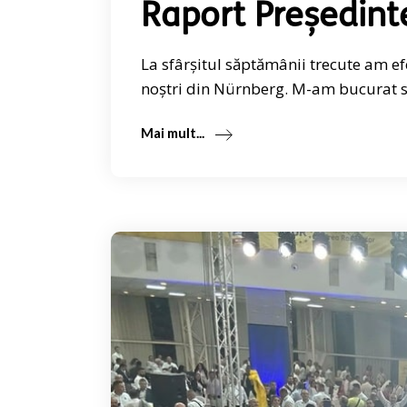
Raport Președint
La sfârșitul săptămânii trecute am e
noștri din Nürnberg. M-am bucurat să
Mai mult...