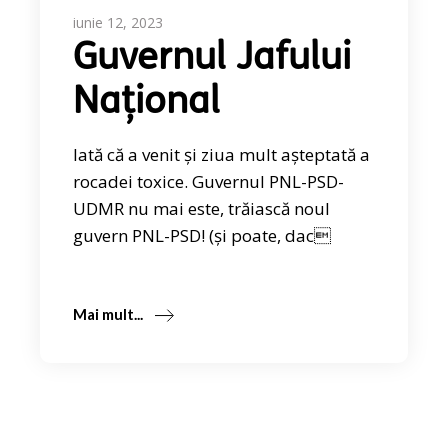
iunie 12, 2023
Guvernul Jafului
Național
Iată că a venit și ziua mult așteptată a
rocadei toxice. Guvernul PNL-PSD-
UDMR nu mai este, trăiască noul
guvern PNL-PSD! (și poate, dac
Mai mult...