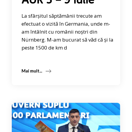
AUR 3 – 9 iulie
La sfârșitul săptămânii trecute am
efectuat o vizită în Germania, unde m-
am întâlnit cu românii noștri din
Nürnberg. M-am bucurat să văd că și la
peste 1500 de km d
Mai mult...