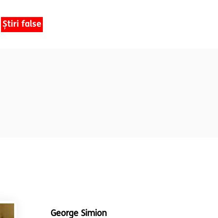
Știri false
George Simion