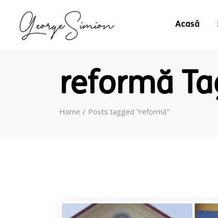
Acasă
reformă Ta
Home
Posts tagged "reformă"