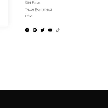
Stiri False
Texte Românești
Utile