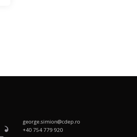
george.simion@cdep.ro
+40 754 779 920