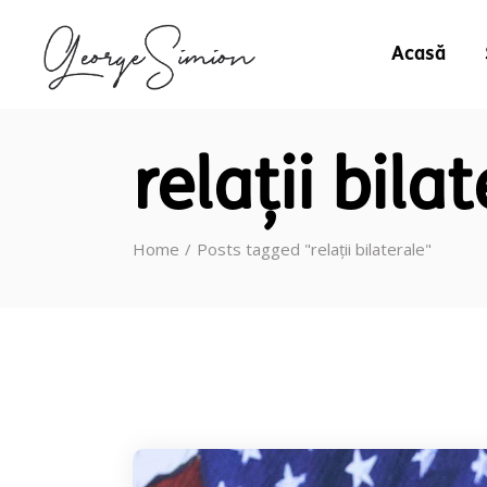
Acasă
relații bila
Home
Posts tagged "relații bilaterale"