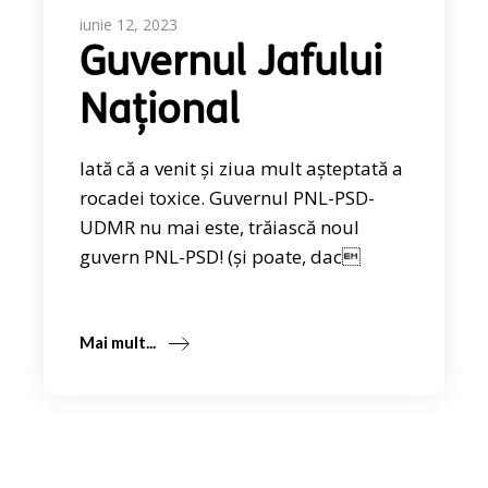
iunie 12, 2023
Guvernul Jafului
Național
Iată că a venit și ziua mult așteptată a
rocadei toxice. Guvernul PNL-PSD-
UDMR nu mai este, trăiască noul
guvern PNL-PSD! (și poate, dac
Mai mult...