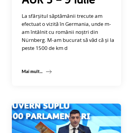
AUR 3 – 9 iulie
La sfârșitul săptămânii trecute am
efectuat o vizită în Germania, unde m-
am întâlnit cu românii noștri din
Nürnberg. M-am bucurat să văd că și la
peste 1500 de km d
Mai mult...