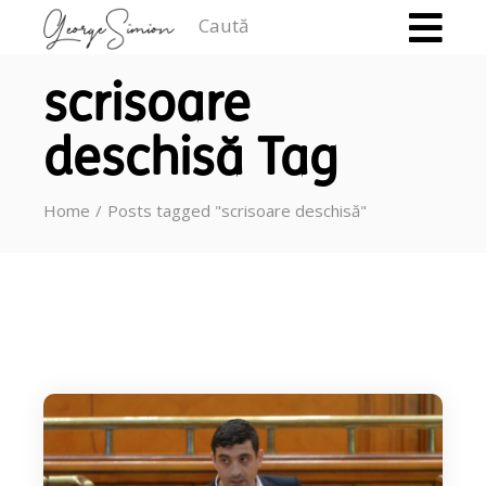
Caută
scrisoare
deschisă Tag
Home
Posts tagged "scrisoare deschisă"