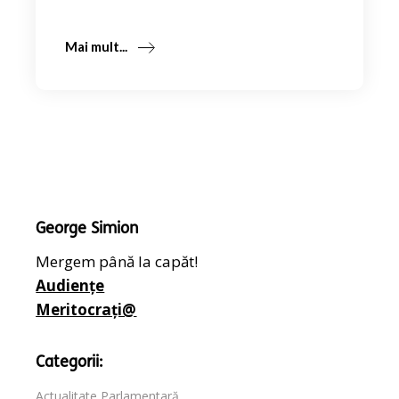
Mai mult...
George Simion
Mergem până la capăt!
Audiențe
Meritocrați@
Categorii:
Actualitate Parlamentară