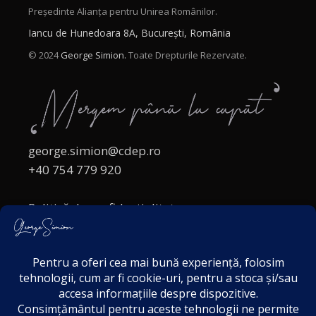
Președinte Alianța pentru Unirea Românilor.
Iancu de Hunedoara 8A, București, România
© 2024
George Simion.
Toate Drepturile Rezervate.
george.simion@cdep.ro
+40 754 779 920
Politică de confidențialitate
Politica cookies
Termeni și Condiții
Acordul de markting
Disclaimer