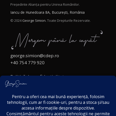
Președinte Alianța pentru Unirea Românilor.
Iancu de Hunedoara 8A, București, România
© 2024
George Simion.
Toate Drepturile Rezervate.
george.simion@cdep.ro
+40 754 779 920
Politică de confidențialitate
Politica cookies
Termeni și Condiții
Acordul de markting
Disclaimer