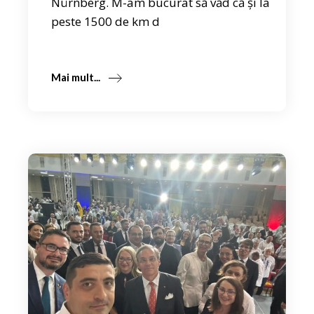
Nürnberg. M-am bucurat să văd că și la
peste 1500 de km d
Mai mult...