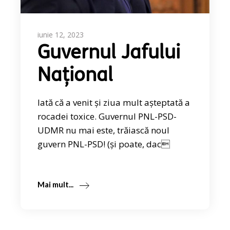
iunie 12, 2023
Guvernul Jafului
Național
Iată că a venit și ziua mult așteptată a
rocadei toxice. Guvernul PNL-PSD-
UDMR nu mai este, trăiască noul
guvern PNL-PSD! (și poate, dac
Mai mult...