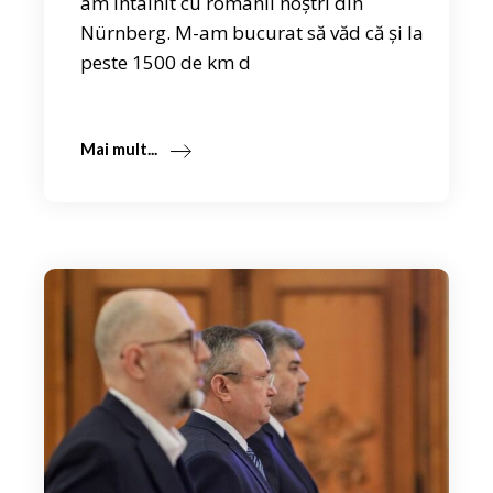
am întâlnit cu românii noștri din
Nürnberg. M-am bucurat să văd că și la
peste 1500 de km d
Mai mult...