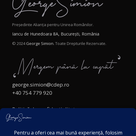
Președinte Alianța pentru Unirea Românilor.
Iancu de Hunedoara 8A, București, România
© 2024
George Simion.
Toate Drepturile Rezervate.
george.simion@cdep.ro
+40 754 779 920
Politică de confidențialitate
Politica cookies
Termeni și Condiții
Acordul de markting