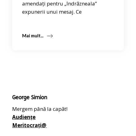
amendați pentru „îndrăzneala”
expunerii unui mesaj. Ce
Mai mult...
George Simion
Mergem până la capăt!
Audiențe
Meritocrați@