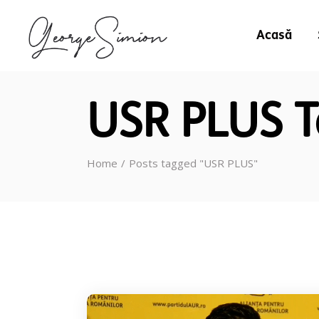
Acasă
USR PLUS 
Home
Posts tagged "USR PLUS"