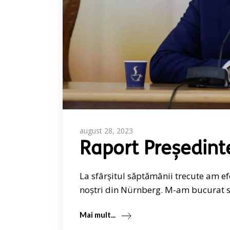
august 28, 2023
Raport Președint
La sfârșitul săptămânii trecute am e
noștri din Nürnberg. M-am bucurat să
Mai mult...