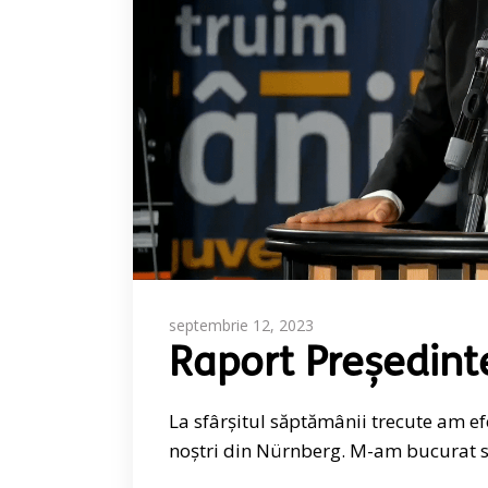
septembrie 12, 2023
Raport Președint
La sfârșitul săptămânii trecute am e
noștri din Nürnberg. M-am bucurat să