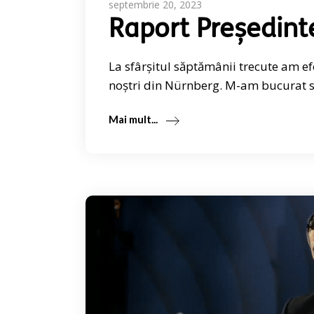
septembrie 20, 2023
Raport Președint
La sfârșitul săptămânii trecute am e
noștri din Nürnberg. M-am bucurat să
Mai mult...