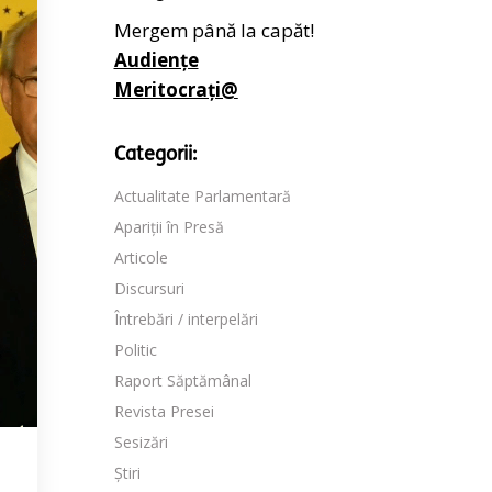
Mergem până la capăt!
Audiențe
Meritocrați@
Categorii:
Actualitate Parlamentară
Apariții în Presă
Articole
Discursuri
Întrebări / interpelări
Politic
Raport Săptămânal
Revista Presei
Sesizări
Știri