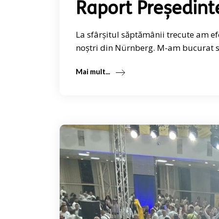
Raport Președint
La sfârșitul săptămânii trecute am e
noștri din Nürnberg. M-am bucurat să
Mai mult...