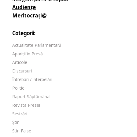
Audiențe
Meritocrați@
Categorii:
Actualitate Parlamentară
Apariții în Presă
Articole
Discursuri
Întrebări / interpelări
Politic
Raport Săptămânal
Revista Presei
Sesizări
Știri
Stiri False