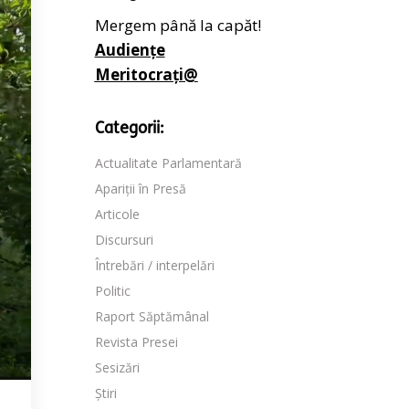
Mergem până la capăt!
Audiențe
Meritocrați@
Categorii:
Actualitate Parlamentară
Apariții în Presă
Articole
Discursuri
Întrebări / interpelări
Politic
Raport Săptămânal
Revista Presei
Sesizări
Știri