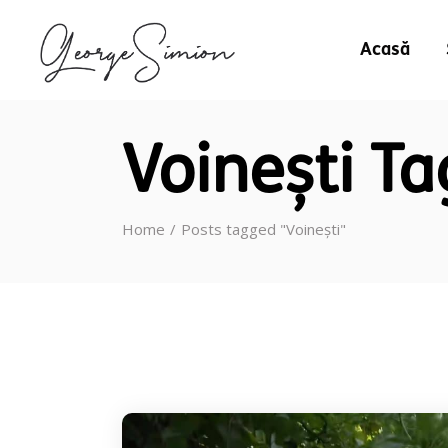
Acasă
Voinești Ta
Home
Posts tagged "Voinești"