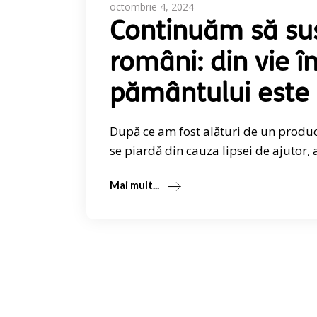
octombrie 4, 2024
Continuăm să su
români: din vie î
pământului este 
După ce am fost alături de un produc
se piardă din cauza lipsei de ajutor,
Mai mult...