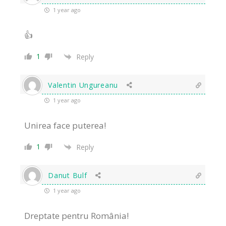
1 year ago
👍
1
Reply
Valentin Ungureanu
1 year ago
Unirea face puterea!
1
Reply
Danut Bulf
1 year ago
Dreptate pentru România!