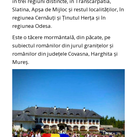
în trei regiuni distincte, în Transcarpatia,
Slatina, Apșa de Mijloc și restul localităților, în
regiunea Cernăuți și Ținutul Herța și în
regiunea Odesa.
Este o tăcere mormântală, din păcate, pe
subiectul românilor din jurul granițelor și
românilor din județele Covasna, Harghita și
Mureș.