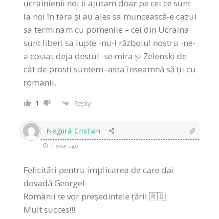
ucrainienii noi ii ajutam doar pe cei ce sunt
la noi în tara și au ales sa muncească-e cazul
sa terminam cu pomenile – cei din Ucraina
sunt liberi sa lupte -nu-i războiul nostru -ne-
a costat deja destul -se mira și Zelenski de
cât de prosti suntem -asta înseamnă să ții cu
romanii.
1
Reply
Negură Cristian
1 year ago
Felicitări pentru implicarea de care dai
dovadă George!
Românii te vor președintele țării 🇷🇴
Mult succes!!!