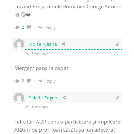
curând Președintele României George Simion
!🙏😘❤️
2
Reply
Moise Iuliana
1 year ago
Mergem pana la capat!
2
Reply
Palade Eugen
1 year ago
Felicitări AUR pentru participare și implicare!
Alături de prof. Ioan Lăcătușu, un adevărat