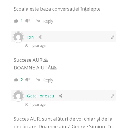
Școala este baza conversației înțelepte
1
Reply
Ion
1 year ago
Succese AUR!🙏
DOAMNE AJUTĂ!🙏
2
Reply
Geta Ionescu
1 year ago
Succes AUR, sunt alături de voi chiar și de la
depărtare. Doamne ajută George Simion , în