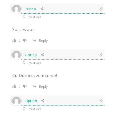
Pricop
1 year ago
Succes aur
0
Reply
Viorica
1 year ago
Cu Dumnezeu înainte!
0
Reply
Ciprian
1 year ago