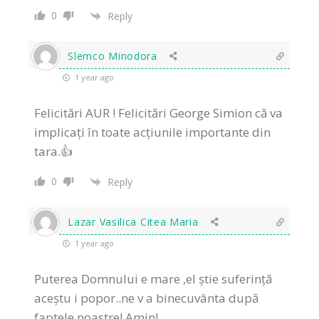
0
Reply
Slemco Minodora
1 year ago
Felicitări AUR ! Felicitări George Simion că va
implicați în toate acțiunile importante din
tara.👍
0
Reply
Lazar Vasilica Citea Maria
1 year ago
Puterea Domnului e mare ,el știe suferință
aceștu i popor..ne v a binecuvânta după
faptele noastre!.Amin!