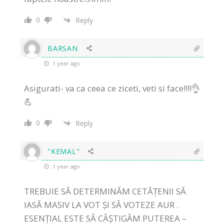
0
Reply
BARSAN
1 year ago
Asigurati- va ca ceea ce ziceti, veti si face!!!!👌
💪
0
Reply
"KEMAL"
1 year ago
TREBUIE SĂ DETERMINĂM CETĂȚENII SĂ
IASĂ MASIV LA VOT ȘI SĂ VOTEZE AUR .
ESENȚIAL ESTE SĂ CÂȘTIGĂM PUTEREA –