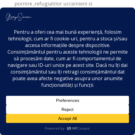
pornire ,refugiatilor ucrainieni si
conducatorii nostri sa poata interveni si
impune tuturor tarilor si in special celor din
UE,DREPTURI pebntru romanii ce nu mai
stiu nici ei daca chiar mai sunt romani sau
doresc sa ramana in alta tara dar cu
drepturile refugiatilor de la noi si cu
conditiile eale cu cele ale localnicilor de unde
s-,au stabilit.
Omul sfinteste locul ,prin contributia sa si
locul schimba omul,in functie de ce gasesti
undd e stabilesti.
Prin alte tari din UE sunt romani in
administratiile locale, dar cinstit daca eu as
36
fi localnic intr-o astfel de localitate chiar nu
mi-ar coveni si nu as fi dd acord sa vina un
strain si sa faca ordine in tara mea unde si