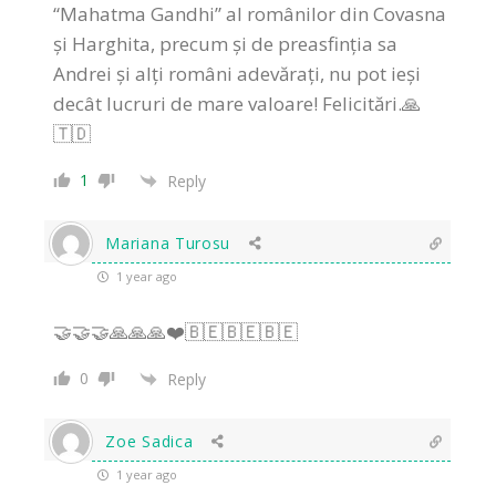
“Mahatma Gandhi” al românilor din Covasna
și Harghita, precum și de preasfinția sa
Andrei și alți români adevărați, nu pot ieși
decât lucruri de mare valoare! Felicitări.🙏
🇹🇩
1
Reply
Mariana Turosu
1 year ago
🤝🤝🤝🙏🙏🙏❤️🇧🇪🇧🇪🇧🇪
0
Reply
Zoe Sadica
1 year ago