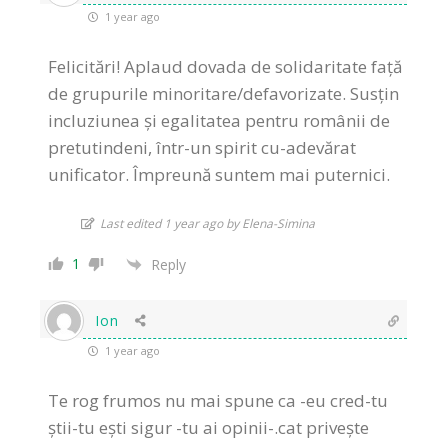
1 year ago
Felicitări! Aplaud dovada de solidaritate față
de grupurile minoritare/defavorizate. Susțin
incluziunea şi egalitatea pentru românii de
pretutindeni, într-un spirit cu-adevărat
unificator. Împreună suntem mai puternici.
Last edited 1 year ago by Elena-Simina
1
Reply
Ion
1 year ago
Te rog frumos nu mai spune ca -eu cred-tu
știi-tu ești sigur -tu ai opinii-.cat privește