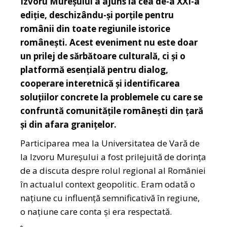
Izvoru Mureșului a ajuns la cea de-a XXI-a
ediție, deschizându-și porțile pentru
românii din toate regiunile istorice
românești. Acest eveniment nu este doar
un prilej de sărbătoare culturală, ci și o
platformă esențială pentru dialog,
cooperare interetnică și identificarea
soluțiilor concrete la problemele cu care se
confruntă comunitățile românești din țară
și din afara granițelor.
Participarea mea la Universitatea de Vară de
la Izvoru Mureșului a fost prilejuită de dorința
de a discuta despre rolul regional al României
în actualul context geopolitic. Eram odată o
națiune cu influență semnificativă în regiune,
o națiune care conta și era respectată.