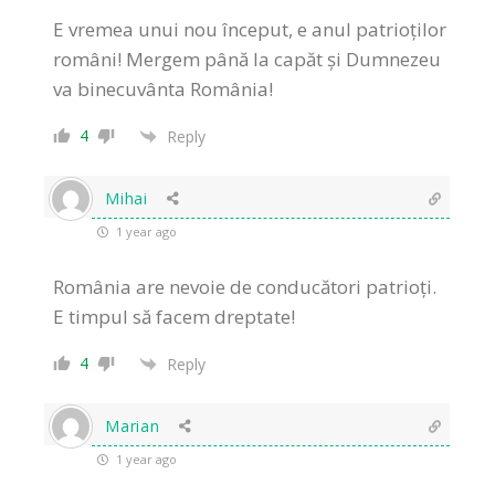
E vremea unui nou început, e anul patrioților
români! Mergem până la capăt și Dumnezeu
va binecuvânta România!
4
Reply
Mihai
1 year ago
România are nevoie de conducători patrioți.
E timpul să facem dreptate!
4
Reply
Marian
1 year ago