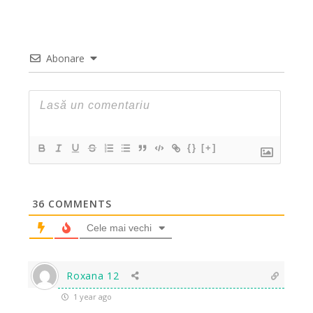
Abonare
{}
[+]
36
COMMENTS
Cele mai vechi
Roxana 12
1 year ago