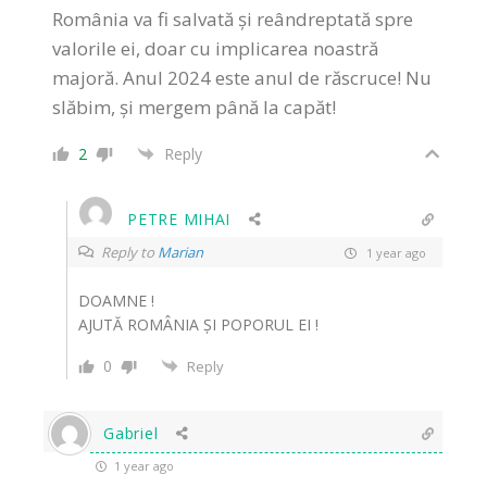
România va fi salvată și reândreptată spre
valorile ei, doar cu implicarea noastră
majoră. Anul 2024 este anul de răscruce! Nu
slăbim, și mergem până la capăt!
2
Reply
PETRE MIHAI
Reply to
Marian
1 year ago
DOAMNE !
AJUTĂ ROMÂNIA ȘI POPORUL EI !
0
Reply
Gabriel
1 year ago