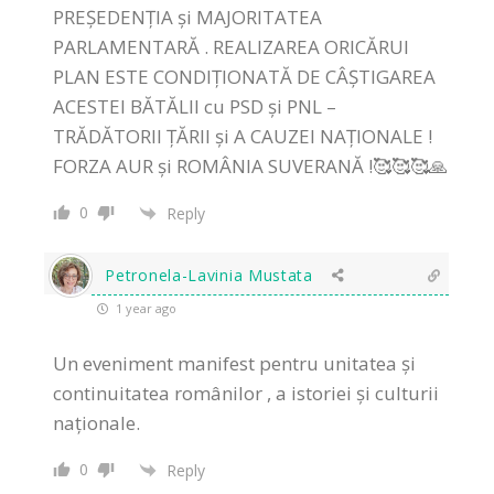
PREȘEDENȚIA și MAJORITATEA
PARLAMENTARĂ . REALIZAREA ORICĂRUI
PLAN ESTE CONDIȚIONATĂ DE CÂȘTIGAREA
ACESTEI BĂTĂLII cu PSD și PNL –
TRĂDĂTORII ȚĂRII și A CAUZEI NAȚIONALE !
FORZA AUR și ROMÂNIA SUVERANĂ !🥰🥰🥰🙏
0
Reply
Petronela-Lavinia Mustata
1 year ago
Un eveniment manifest pentru unitatea și
continuitatea românilor , a istoriei și culturii
naționale.
0
Reply