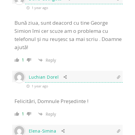
1 year ago
Bună ziua, sunt deacord cu tine George
Simion îmi cer scuze am o problema cu
telefonul și nu reușesc sa mai scriu . Doamne
ajută!
1
Reply
Luchian Dorel
1 year ago
Felicitări, Domnule Președinte !
1
Reply
Elena-Simina