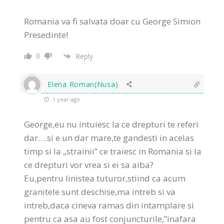
Romania va fi salvata doar cu George Simion
Presedinte!
0
Reply
Elena Roman(Nusa)
1 year ago
George,eu nu intuiesc la ce drepturi te referi
dar….si e un dar mare,te gandesti in acelas
timp si la „strainii” ce traiesc in Romania si la
ce drepturi vor vrea si ei sa aiba?
Eu,pentru linistea tuturor,stiind ca acum
granitele sunt deschise,ma intreb si va
intreb,daca cineva ramas din intamplare si
pentru ca asa au fost conjuncturile,”inafara