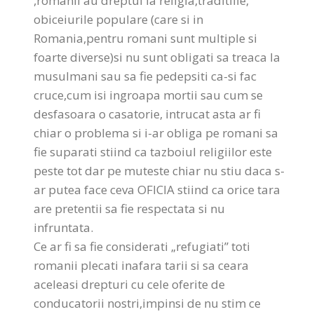
,romanii au dreptul la religia,traditiile,
obiceiurile populare (care si in
Romania,pentru romani sunt multiple si
foarte diverse)si nu sunt obligati sa treaca la
musulmani sau sa fie pedepsiti ca-si fac
cruce,cum isi ingroapa mortii sau cum se
desfasoara o casatorie, intrucat asta ar fi
chiar o problema si i-ar obliga pe romani sa
fie suparati stiind ca tazboiul religiilor este
peste tot dar pe muteste chiar nu stiu daca s-
ar putea face ceva OFICIA stiind ca orice tara
are pretentii sa fie respectata si nu
infruntata.
Ce ar fi sa fie considerati „refugiati” toti
romanii plecati inafara tarii si sa ceara
aceleasi drepturi cu cele oferite de
conducatorii nostri,impinsi de nu stim ce