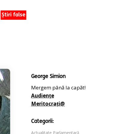
Știri false
George Simion
Mergem până la capăt!
Audiențe
Meritocrați@
Categorii:
Actualitate Parlamentară