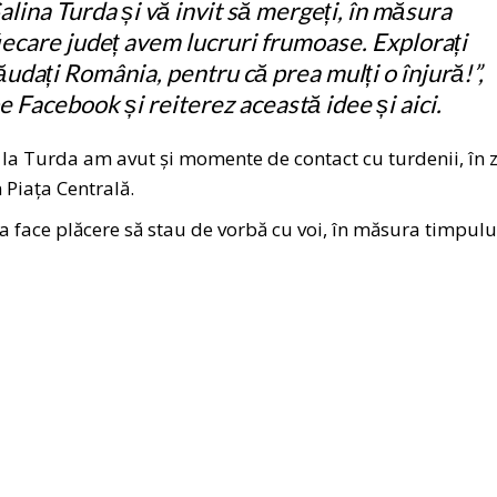
 Salina Turda și vă invit să mergeți, în măsura
 fiecare județ avem lucruri frumoase. Explorați
ăudați România, pentru că prea mulți o înjură!”,
 Facebook și reiterez această idee și aici.
la Turda am avut și momente de contact cu turdenii, în 
n Piața Centrală.
va face plăcere să stau de vorbă cu voi, în măsura timpulu