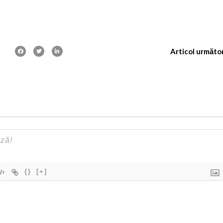
Articol următo
{}
[+]