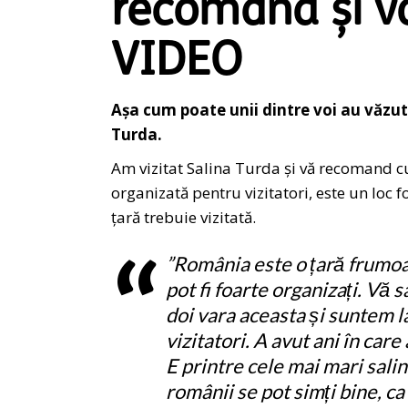
recomand și v
VIDEO
Așa cum poate unii dintre voi au văzu
Turda.
Am vizitat
Salina Turda
și vă recomand cu
organizată pentru vizitatori, este un loc 
țară trebuie vizitată.
”România este o țară frumoa
pot fi foarte organizați. Vă
doi vara aceasta și suntem l
vizitatori. A avut ani în care 
E printre cele mai mari salin
românii se pot simți bine, ca ș