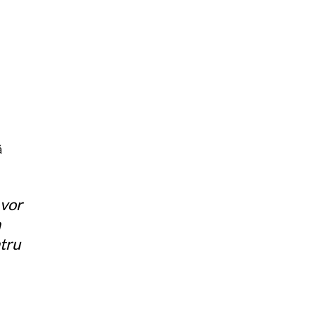
ă
 vor
n
ntru