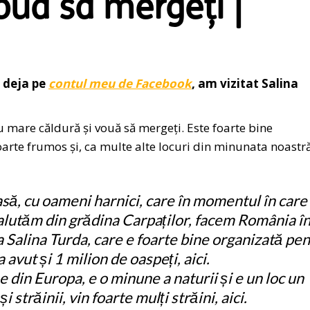
ouă să mergeți |
t deja pe
contul meu de Facebook
, am vizitat Salina
 mare căldură și vouă să mergeți. Este foarte bine
foarte frumos și, ca multe alte locuri din minunata noastr
să, cu oameni harnici, care în momentul în care
 salutăm din grădina Carpaților, facem România î
a Salina Turda, care e foarte bine organizată pe
a avut și 1 milion de oaspeți, aici.
e din Europa, e o minune a naturii și e un loc un
i străinii, vin foarte mulți străini, aici.