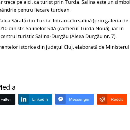
 trece pe aici, ca turist prin Turda. Salina este un simbol
mândrie pentru fiecare turdean.
lea Sărată din Turda. Intrarea în salină (prin galeria de
010 din str. Salinelor 54A (cartierul Turda Nouă), iar în
centrul turistic Salina-Durgău (Aleea Durgău nr. 7).
entelor istorice din județul Cluj, elaborată de Ministerul
 Media
Twitter
LinkedIn
Messenger
Reddit