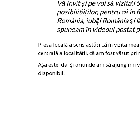
Vă invit și pe voi să vizitați
posibilităților, pentru că în
România, iubiți România și l
spuneam în videoul postat pe
Presa locală a scris astăzi că în
vizita
mea 
centrală a localității, că am fost văzut pri
Așa este, da, și oriunde am să ajung îmi 
disponibil.