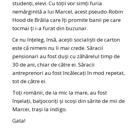
studenți, elevi. Cu toții vor simți furia
nemărginită a lui Marcel, acest pseudo-Robin
Hood de Brăila care îți promite banii pe care
tocmai ți i-a furat din buzunar.
Ce nu înțeleg, însă, acești socialiști de carton
este că nimeni nu îi mai crede. Săracii
pensionari au fost duși cu zăhărelul timp de
30 de ani, chiar de către ei. Săracii
antreprenori au fost încălecați în mod repetat,
tot de către ei.
Toți românii, de la mic la mare, au fost
înșelați, batjocoriți și scoși din sărite de mii de
Marcei, trași la indigo.
Gata!