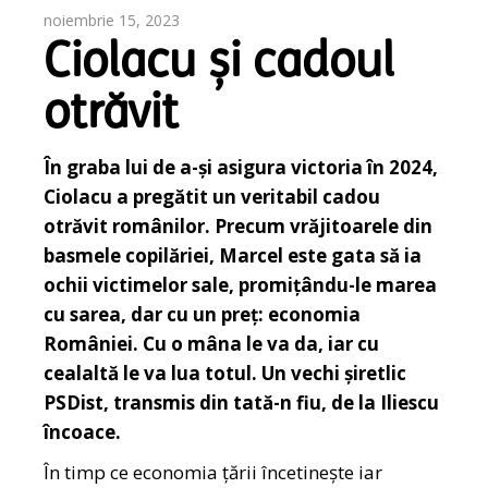
noiembrie 15, 2023
Ciolacu și cadoul
otrăvit
În graba lui de a-și asigura victoria în 2024,
Ciolacu a pregătit un veritabil cadou
otrăvit românilor. Precum vrăjitoarele din
basmele copilăriei, Marcel este gata să ia
ochii victimelor sale, promițându-le marea
cu sarea, dar cu un preț: economia
României. Cu o mâna le va da, iar cu
cealaltă le va lua totul. Un vechi șiretlic
PSDist, transmis din tată-n fiu, de la Iliescu
încoace.
În timp ce economia țării încetinește iar