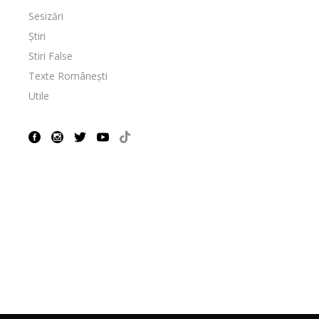
Sesizări
Știri
Stiri False
Texte Românești
Utile