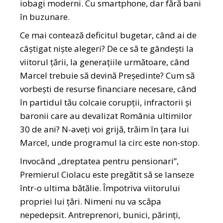
iobagi moderni. Cu smartphone, dar fără bani
în buzunare.
Ce mai contează deficitul bugetar, când ai de
câștigat niște alegeri? De ce să te gândești la
viitorul țării, la generațiile următoare, când
Marcel trebuie să devină Președinte? Cum să
vorbești de resurse financiare necesare, când
în partidul tău colcaie corupții, infractorii și
baronii care au devalizat România ultimilor
30 de ani? N-aveți voi grijă, trăim în țara lui
Marcel, unde programul la circ este non-stop.
Invocând „dreptatea pentru pensionari”,
Premierul Ciolacu este pregătit să se lanseze
într-o ultima bătălie. Împotriva viitorului
propriei lui țări. Nimeni nu va scăpa
nepedepsit. Antreprenori, bunici, părinți,