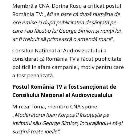
Membră a CNA, Dorina Rusu a criticat postul
România TV: „
Mi se pare că după numărul de
ore emise şi după publicitatea deşănţată pe
care i-au făcut-o lui George Simion şi nunţii lui,
ar fi trebuit să primească o amendă mare
”.
Consiliul Național al Audiovizualului a
considerat că România TV a făcut publicitate
politică în afara campaniei, motiv pentru care
a fost penalizată.
Postul România TV a fost sancţionat de
Consiliului Naţional al Audiovizualului
Mircea Toma, membru CNA spune:
„
Moderatorul Ioan Korpoş îl însoţeşte pe
invitatul său George Simion, încurajându-l să-şi
susţină toate ideile”.