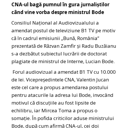
CNA-ul bagă pumnul în gura jurnaliștilor
când vine vorba despre ministrul Bode
Consiliul Național al Audiovizualului a
amendat postul de televiziune B1 TV pe motiv
că în cadrul emisiunii „Bună, România”
prezentată de Răzvan Zamfir și Radu Buzăianu
s-a dezbătut subiectul lucrării de doctorat
plagiate de ministrul de Interne, Lucian Bode.
Forul audiovizual a amendat B1 TV cu 10.000
de lei. Vicepreşedintele CNA, Valentin Jucan
este cel care a propus amendarea postului
pentru atacurile la adresa lui Bode, invocând
motivul că discuțiile au fost lipsite de
echilibru, iar Mircea Toma a propus o
somaţie. În pofida criticilor aduse ministrului
Bode, după cum afirmă CNA-ul, cei doi