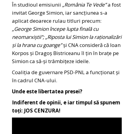
În studioul emisiunii
„România Te Vede”
a fost
invitat George Simion, iar sancțiunea s-a
aplicat deoarece rulau titluri precum:
„George Simion începe lupta finală cu
neomarxiştii”; „Riposta lui Simion la raţionalizări
şi la hrana cu goange”
și CNA consideră că Ioan
Korpos și Dragoș Bistriceanu îl țin în brațe pe
Simion ca să-și trâmbițeze ideile.
Coaliția de guvernare PSD-PNL a funcționat și
în cadrul CNA-ului.
Unde este libertatea presei?
Indiferent de opinii, e iar timpul să spunem
toți: JOS CENZURA!