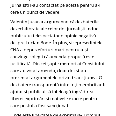
jurnaliști l-au contactat pe acesta pentru a-i
cere un punct de vedere.
Valentin Jucan a argumentat că dezbaterile
dezechilibrate ale celor doi jurnaliști induc
publicului telespectator o opinie negativă
despre Lucian Bode. În plus, vicepreședintele
CNA a depus eforturi mari pentru a-și
convinge colegii că amenda propusă este
justificată. Din cei șapte membri ai Consiliului
care au votat amenda, doar doi și-au
prezentat argumentele privind sancțiunea. O
dezbatere transparentă între toți membrii ar fi
ajutat și publicul să înțeleagă îngrădirea
liberei exprimări și motivele exacte pentru
care postul a fost sancționat.
Unde este libertatea de exprimare? Domnul