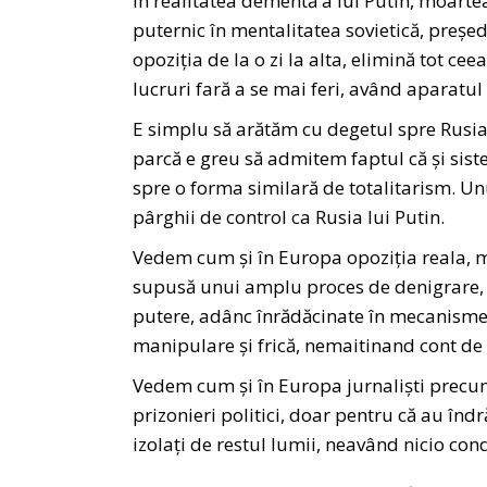
În realitatea dementă a lui Putin, moarte
puternic în mentalitatea sovietică, președi
opoziția de la o zi la alta, elimină tot cee
lucruri fară a se mai feri, având aparatul
E simplu să arătăm cu degetul spre Rusia 
parcă e greu să admitem faptul că și sist
spre o forma similară de totalitarism. Un
pârghii de control ca Rusia lui Putin.
Vedem cum și în Europa opoziția reala, mi
supusă unui amplu proces de denigrare, ca
putere, adânc înrădăcinate în mecanismele
manipulare și frică, nemaitinand cont de
Vedem cum și în Europa jurnaliști precum 
prizonieri politici, doar pentru că au îndră
izolați de restul lumii, neavând nicio co