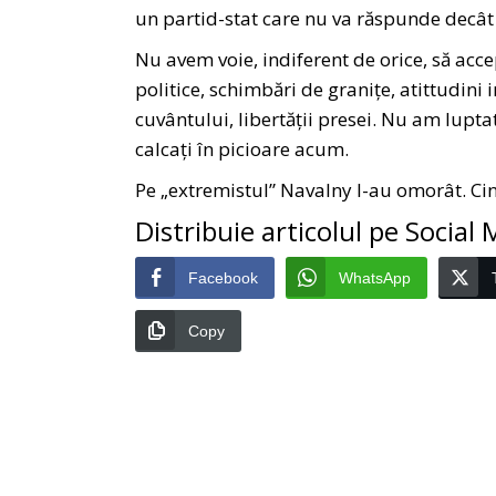
un partid-stat care nu va răspunde decât 
Nu avem voie, indiferent de orice, să acce
politice, schimbări de granițe, atittudini i
cuvântului, libertății presei. Nu am lupt
calcați în picioare acum.
Pe „extremistul” Navalny l-au omorât. Ci
Distribuie articolul pe Social
Facebook
WhatsApp
Copy