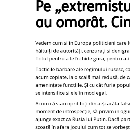
Pe „extremistu
au omorât. Ci
Vedem cum și în Europa politicieni care l
hăituiți de autorități, cenzurați și denigr
Totul pentru a le închide gura, pentru a-i
Tacticile barbare ale regimului rusesc, ca
acum copiate, la o scală mai redusă, de că
amenințate funcțiile. Și cu cât furia popu
se intensifice și ele în mod egal.
Acum că s-au oprit toți din a-și arăta fa
moment de introspecție, să privim în ogli
ajunge exact ca Rusia lui Putin. Dacă parti
scoată în afara jocului cum tot se vorbeșt