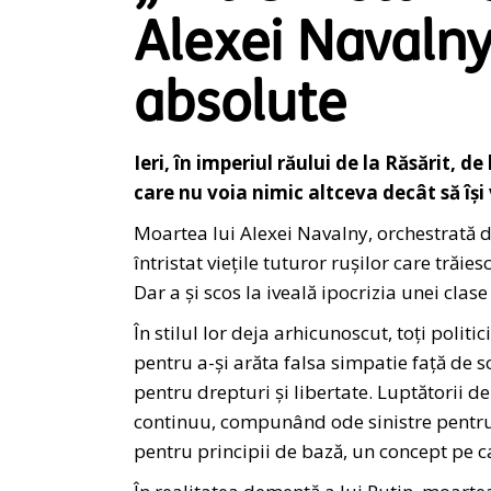
Alexei Navalny 
absolute
Ieri, în imperiul răului de la Răsărit, 
care nu voia nimic altceva decât să își 
Moartea lui Alexei Navalny, orchestrată d
întristat viețile tuturor rușilor care trăi
Dar a și scos la iveală ipocrizia unei cla
În stilul lor deja arhicunoscut, toți politici
pentru a-și arăta falsa simpatie față de 
pentru drepturi și libertate. Luptătorii d
continuu, compunând ode sinistre pentru u
pentru principii de bază, un concept pe car