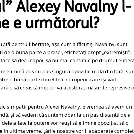
l” Alexey Navalny l-
ne e următorul?
uptă pentru libertate, așa cum a făcut și Navalny, sunt
ați de o bună parte a presei, etichetați drept „extremiști”.
 face să dea înapoi, să nu mai continue pe drumul eliberă
re elimină pas cu pas singura opoziție reală din țară, su
tre o bună parte din elitele europene care își văd
lară o să crească împotriva acestora, măsurile represive o
lsele simpatii pentru Alexei Navalny, e vremea să avem un
ndă, și să vedem că suntem doar la un pas distanță de a
dele aflate la putere vor reuși să elimine opoziția, să o
e în ultima vreme, țările noastre vor fi acaparate complet