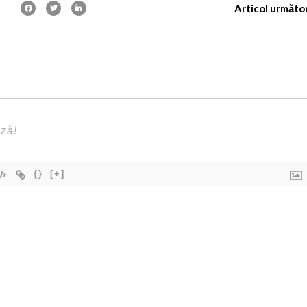
Articol următo
{}
[+]