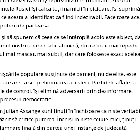
a lui Alexei Navalny reprezintă o normalitate. Ancorat
ntele Rusiei își calca toți inamicii în picioare, își suprimă
a ce acesta a identificat ca fiind indezirabil. Face toate ace
 puterii de partea sa.
și să spunem că ceea ce se întâmplă acolo este abject, d
emul nostru democratic alunecă, din ce în ce mai repede,
ul mai mascat, mai subtil, dar care folosește exact acelea
șcările populare susținute de oameni, nu de elite, este
re are ca scop eliminarea acesteia. Partidele aflate la
 de control, își elimină adversarii prin dezinformare,
 procesul democratic.
Julian Assange sunt ținuți în închisoare ca niste veritabi
znit să critice puterea. Închiși în niste celule mici, ținuți
ndamnare finală din partea unei instanțe de judecată.