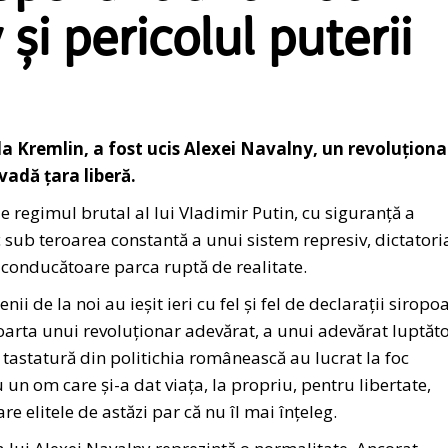
și pericolul puterii
de la Kremlin, a fost ucis Alexei Navalny, un revoluționa
vadă țara liberă.
e regimul brutal al lui Vladimir Putin, cu siguranță a
esc sub teroarea constantă a unui sistem represiv, dictatoria
se conducătoare parca ruptă de realitate.
enii de la noi au ieșit ieri cu fel și fel de declarații siropo
soarta unui revoluționar adevărat, a unui adevărat luptăt
e tastatură din politichia românească au lucrat la foc
n om care și-a dat viața, la propriu, pentru libertate,
e elitele de astăzi par că nu îl mai înțeleg.