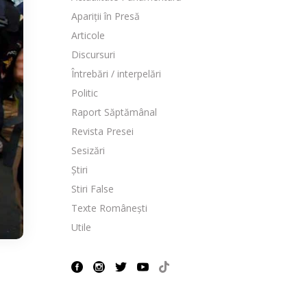
Apariții în Presă
Articole
Discursuri
Întrebări / interpelări
Politic
Raport Săptămânal
Revista Presei
Sesizări
Știri
Stiri False
Texte Românești
Utile