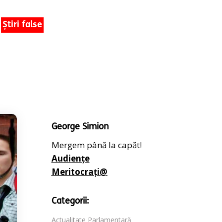
Știri false
George Simion
Mergem până la capăt!
Audiențe
Meritocrați@
Categorii:
Actualitate Parlamentară