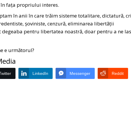
în fața propriului interes.
ptam în anii în care trăim sisteme totalitare, dictatură, c
redentiste, șoviniste, cenzură, eliminarea libertății
at degeaba pentru libertatea noastră, doar pentru a ne la
ne e următorul?
 Media
Twitter
LinkedIn
Messenger
Reddit