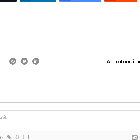
Articol următo
{}
[+]