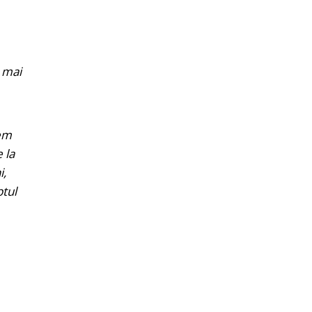
i mai
tem
 la
i,
ptul