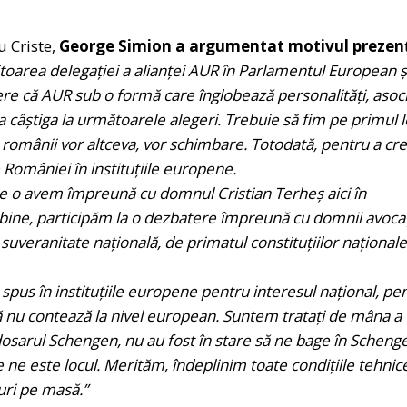
u Criste,
George Simion a argumentat motivul prezen
itoarea delegației a alianței AUR în Parlamentul European ș
 că AUR sub o formă care înglobează personalități, asocia
va câștiga la următoarele alegeri. Trebuie să fim pe primul 
românii vor altceva, vor schimbare. Totodată, pentru a cr
 României în instituțiile europene.
e o avem împreună cu domnul Cristian Terheș aici în
ine, participăm la o dezbatere împreună cu domnii avocaț
uveranitate națională, de primatul constituțiilor naționale
s în instituțiile europene pentru interesul național, pe
ică nu contează la nivel european. Suntem tratați de mâna a
dosarul Schengen, nu au fost în stare să ne bage în Scheng
ne este locul. Merităm, îndeplinim toate condițiile tehnice
uri pe masă.”