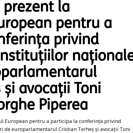
 prezent la
uropean pentru a
nferința privind
stituțiilor național
oparlamentarul
 și avocații Toni
orghe Piperea
l European pentru a participa la conferința privind
ri de europarlamentarul Cristian Terheș și avocații Toni