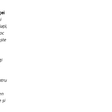
ței
i
ții,
loc
ește
i
ntru
en
 și