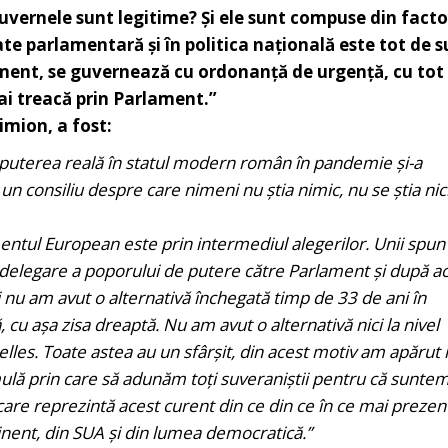
uvernele sunt legitime? Și ele sunt compuse din facto
te parlamentară și în politica națională este tot de s
ament, se guvernează cu ordonanță de urgență, cu tot
ai treacă prin Parlament.”
imion, a fost:
 puterea reală în statul modern român în pandemie și-a
 un consiliu despre care nimeni nu știa nimic, nu se știa nic
ntul European este prin intermediul alegerilor. Unii spun
o delegare a poporului de putere către Parlament și după a
 nu am avut o alternativă închegată timp de 33 de ani în
 cu așa zisa dreaptă. Nu am avut o alternativă nici la nivel
elles. Toate astea au un sfârșit, din acest motiv am apărut 
mulă prin care să adunăm toți suveraniștii pentru că sunte
re reprezintă acest curent din ce din ce în ce mai prezent
tinent, din SUA și din lumea democratică.”