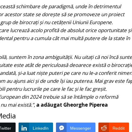
această schimbare de paradigmă, unde în detrimentul
ilor acestor state se dorește să se promoveze un proiect
rup de birocrați și nu cetățenii Uniunii Europene.
care lucrează acolo profită de absolut orice oportunitate ș
idental pentru a cumula cât mai multă putere de la state în
lă, suntem în zona ambiguității. Nu uitați că noi încă sun
itate este atât de periculoasă deoarece există o birocrație
ndată, și-a luat niște puteri pe care nu le-a conferit nimen
um au ajuns aici și de unde își iau puterea. Mai grav este fa
li pentru lucrurile pe care le fac și le fac greșit.
European din 2024 trebuie să se întâmple o reformă
nu mai există.”
,
a adăugat Gheorghe Piperea
 Media
Twitter
LinkedIn
Messenger
Reddit