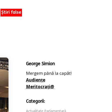
Știri false
George Simion
Mergem până la capăt!
Audiențe
Meritocrați@
Categorii:
Actualitate Parlamentară