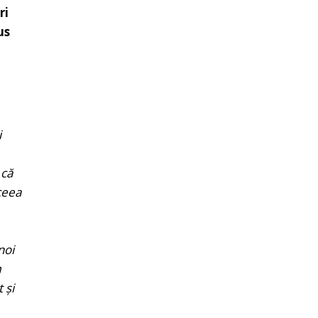
ri
us
i
 că
ceea
noi
m
 și