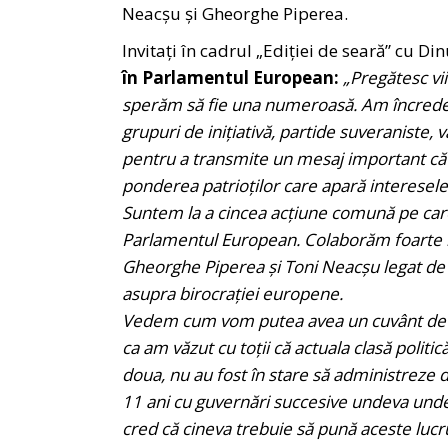
Neacșu și Gheorghe Piperea.
Invitați în cadrul „Ediției de seară” cu Din
în Parlamentul European:
„Pregătesc vi
sperăm să fie una numeroasă. Am încredere
grupuri de inițiativă, partide suveraniste, 
pentru a transmite un mesaj important că 
ponderea patrioților care apară interesele
Suntem la a cincea acțiune comună pe car
Parlamentul European. Colaborăm foarte b
Gheorghe Piperea și Toni Neacșu legat de s
asupra birocrației europene.
Vedem cum vom putea avea un cuvânt de spu
ca am văzut cu toții că actuala clasă polit
doua, nu au fost în stare să administreze 
11 ani cu guvernări succesive undeva unde 
cred că cineva trebuie să pună aceste lucr