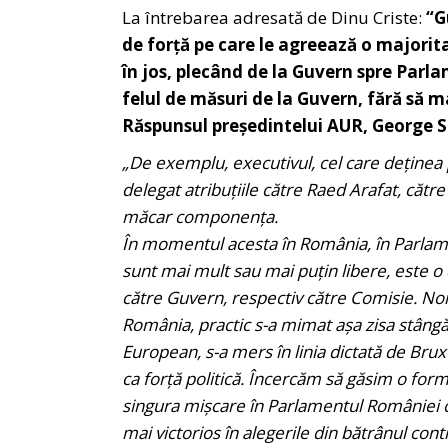
La întrebarea adresată de Dinu Criste:
“G
de forță pe care le agreează o majorita
în jos, plecând de la Guvern spre Parl
felul de măsuri de la Guvern, fără să m
Răspunsul președintelui AUR, George S
„De exemplu, executivul, cel care deținea
delegat atribuțiile către Raed Arafat, către
măcar componența.
În momentul acesta în România, în Parlame
sunt mai mult sau mai puțin libere, este 
către Guvern, respectiv către Comisie. Noi
România, practic s-a mimat așa zisa stângă,
European, s-a mers în linia dictată de Brux
ca forță politică. Încercăm să găsim o for
singura mișcare în Parlamentul României ca
mai victorios în alegerile din bătrânul con