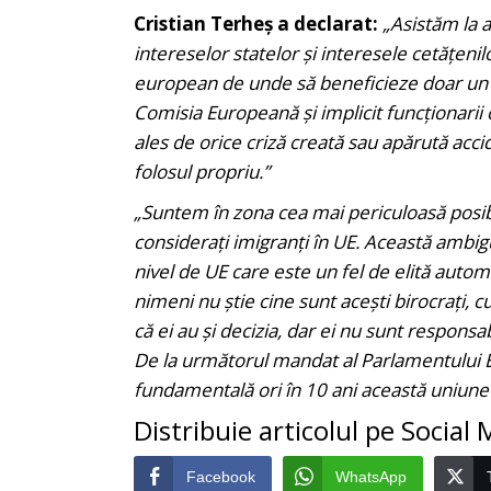
Cristian Terheș a declarat:
„Asistăm la 
intereselor statelor și interesele cetățen
european de unde să beneficieze doar un g
Comisia Europeană și implicit funcționarii 
ales de orice criză creată sau apărută acc
folosul propriu.”
„Suntem în zona cea mai periculoasă posibi
considerați imigranți în UE. Această ambigu
nivel de UE care este un fel de elită automa
nimeni nu știe cine sunt acești birocrați, c
că ei au și decizia, dar ei nu sunt responsabi
De la următorul mandat al Parlamentului 
fundamentală ori în 10 ani această uniune 
Distribuie articolul pe Social
Facebook
WhatsApp