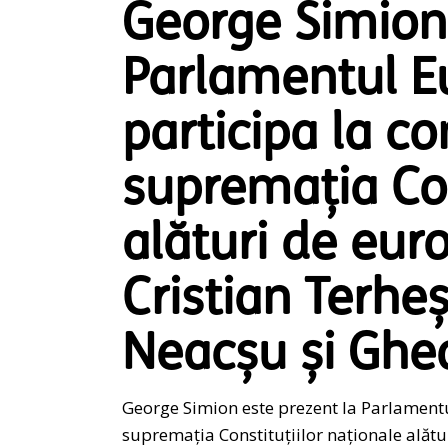
George Simion
Parlamentul E
participa la co
supremația Con
alături de eur
Cristian Terheș
Neacșu și Ghe
George Simion este prezent la Parlamentu
supremația Constituțiilor naționale alătu