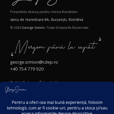
Președinte Alianța pentru Unirea Românilor.
Iancu de Hunedoara 8A, București, România
© 2024
George Simion.
Toate Drepturile Rezervate.
george.simion@cdep.ro
+40 754 779 920
Politică de confidențialitate
Politica cookies
Termeni și Condiții
Acordul de markting
Disclaimer