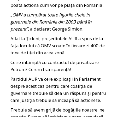
poată acționa cum vor pe piața din România.
„
OMV a cumpărat toate figurile cheie în
guvernele din România din 2003 până în
prezent”,
a declarat George Simion.
Aflat la Țicleni, președintele AUR a spus de la
fața locului că OMV scoate în fiecare zi 400 de
tone de țiței din acea zonă.
Ce se întâmplă cu contractul de privatizare
Petrom? Cerem transparență!
Partidul AUR va cere explicații în Parlament
despre acest caz pentru care coaliția de
guvernare trebuie să dea un răspuns și pentru
care justiția trebuie să înceapă să acționeze.
Trebuie să avem grijă de bogățiile noastre, ne
aparțin. Putem să închiriem unora, care dacă