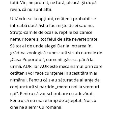
toții. Vin, ne promit, ne fură, pleacă. Și după
revin, că nu sunt alții.
Uitându-se la opțiuni, cetățenii probabil se
întreabă dacă ăștia fac mișto de ei sau nu.
Struțo-camile de ocazie, reptile balcanice
nemuritoare și tot felul de alte nevertebrate.
Să tot ai de unde alege! Dar la intrarea în
grădina zoologică cunoscută și sub numele de
„Casa Poporului”, oamenii găsesc, până la
urmă, AUR. Iar AUR este mecanismul prin care
cetățenii vor face curățenie în acest tărâm al
nimănui. Pentru că s-au săturat de alianțe de
conjunctură și partide „mereu noi la vremuri
noi”. Pentru că vor schimbare cu adevărat.
Pentru că nu mai e timp de așteptat. Noi cu
cine ne aliem? Cu românii.