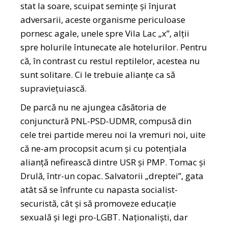
stat la soare, scuipat semințe și înjurat
adversarii, aceste organisme periculoase
pornesc agale, unele spre Vila Lac „x”, alții
spre holurile întunecate ale hotelurilor. Pentru
că, în contrast cu restul reptilelor, acestea nu
sunt solitare. Ci le trebuie alianțe ca să
supraviețuiască.
De parcă nu ne ajungea căsătoria de
conjunctură PNL-PSD-UDMR, compusă din
cele trei partide mereu noi la vremuri noi, uite
că ne-am procopsit acum și cu potențiala
alianță nefirească dintre USR și PMP. Tomac și
Drulă, într-un copac. Salvatorii „dreptei”, gata
atât să se înfrunte cu napasta socialist-
securistă, cât și să promoveze educație
sexuală și legi pro-LGBT. Naționaliști, dar