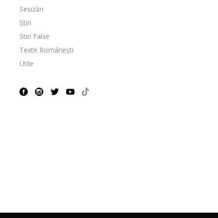
Sesizări
Știri
Stiri False
Texte Românești
Utile