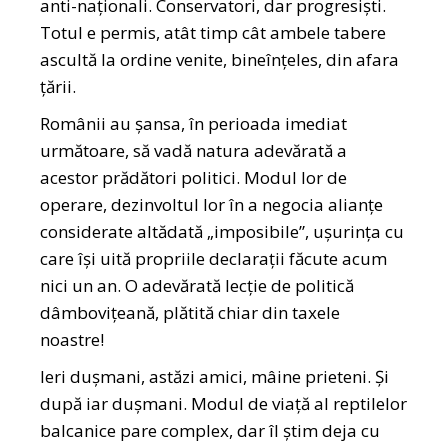
anti-naționali. Conservatori, dar progresiști.
Totul e permis, atât timp cât ambele tabere
ascultă la ordine venite, bineînțeles, din afara
țării.
Românii au șansa, în perioada imediat
următoare, să vadă natura adevărată a
acestor prădători politici. Modul lor de
operare, dezinvoltul lor în a negocia alianțe
considerate altădată „imposibile”, ușurința cu
care își uită propriile declarații făcute acum
nici un an. O adevărată lecție de politică
dâmbovițeană, plătită chiar din taxele
noastre!
Ieri dușmani, astăzi amici, mâine prieteni. Și
după iar dușmani. Modul de viață al reptilelor
balcanice pare complex, dar îl știm deja cu