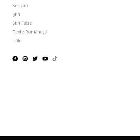
Sesizări
Știri
Stiri False
Texte Românești
Utile