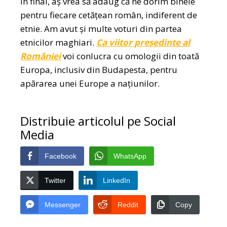
În final, aș vrea să adaug că ne dorim binele
pentru fiecare cetățean român, indiferent de
etnie. Am avut și multe voturi din partea
etnicilor maghiari.
Ca viitor președinte al
României
voi conlucra cu omologii din toată
Europa, inclusiv din Budapesta, pentru
apărarea unei Europe a națiunilor.
Distribuie articolul pe Social
Media
Facebook
WhatsApp
Twitter
LinkedIn
Messenger
Reddit
Copy