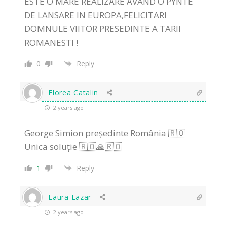
ESTE O MARE REALIZARE AVAND O PYNTE
DE LANSARE IN EUROPA,FELICITARI
DOMNULE VIITOR PRESEDINTE A TARII
ROMANESTI !
0
Reply
Florea Catalin
2 years ago
George Simion președinte România 🇷🇴
Unica soluție 🇷🇴🙏🇷🇴
1
Reply
Laura Lazar
2 years ago