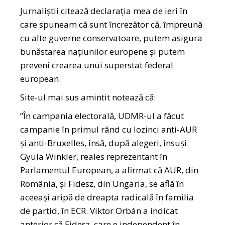
Jurnaliștii citează declarația mea de ieri în
care spuneam că sunt încrezător că, împreună
cu alte guverne conservatoare, putem asigura
bunăstarea națiunilor europene și putem
preveni crearea unui superstat federal
european.
Site-ul mai sus amintit notează că:
”În campania electorală, UDMR-ul a făcut
campanie în primul rând cu lozinci anti-AUR
și anti-Bruxelles, însă, după alegeri, însuși
Gyula Winkler, reales reprezentant în
Parlamentul European, a afirmat că AUR, din
România, și Fidesz, din Ungaria, se află în
aceeași aripă de dreapta radicală în familia
de partid, în ECR. Viktor Orbán a indicat
anterior că Fidesz, care e independent în