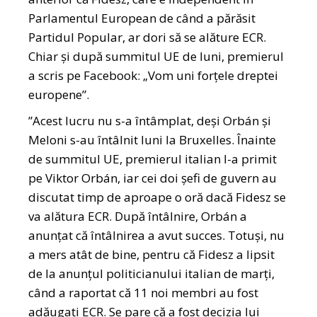
Parlamentul European de când a părăsit
Partidul Popular, ar dori să se alăture ECR.
Chiar și după summitul UE de luni, premierul
a scris pe Facebook: „Vom uni forțele dreptei
europene”.
”Acest lucru nu s-a întâmplat, deși Orbán și
Meloni s-au întâlnit luni la Bruxelles. Înainte
de summitul UE, premierul italian l-a primit
pe Viktor Orbán, iar cei doi șefi de guvern au
discutat timp de aproape o oră dacă Fidesz se
va alătura ECR. După întâlnire, Orbán a
anunțat că întâlnirea a avut succes. Totuși, nu
a mers atât de bine, pentru că Fidesz a lipsit
de la anunțul politicianului italian de marți,
când a raportat că 11 noi membri au fost
adăugați ECR. Se pare că a fost decizia lui