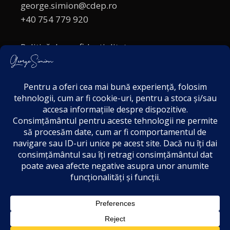
george.simion@cdep.ro
+40 754 779 920
Politică de confidențialitate
Politica cookies
Termeni și Condiții
Acordul de markting
Disclaimer
6