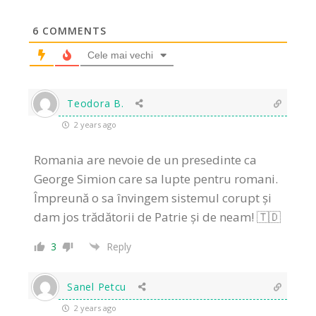
6
COMMENTS
Cele mai vechi
Teodora B.
2 years ago
Romania are nevoie de un presedinte ca
George Simion care sa lupte pentru romani.
Împreună o sa învingem sistemul corupt și
dam jos trădătorii de Patrie și de neam! 🇹🇩
3
Reply
Sanel Petcu
2 years ago