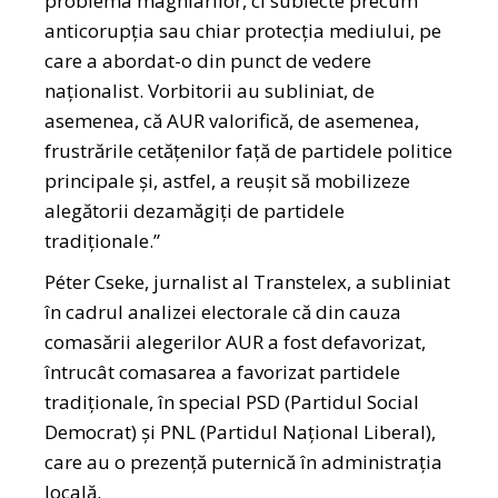
problema maghiarilor, ci subiecte precum
anticorupția sau chiar protecția mediului, pe
care a abordat-o din punct de vedere
naționalist. Vorbitorii au subliniat, de
asemenea, că AUR valorifică, de asemenea,
frustrările cetățenilor față de partidele politice
principale și, astfel, a reușit să mobilizeze
alegătorii dezamăgiți de partidele
tradiționale.”
Péter Cseke, jurnalist al Transtelex, a subliniat
în cadrul analizei electorale că din cauza
comasării alegerilor AUR a fost defavorizat,
întrucât comasarea a favorizat partidele
tradiționale, în special PSD (Partidul Social
Democrat) și PNL (Partidul Național Liberal),
care au o prezență puternică în administrația
locală.