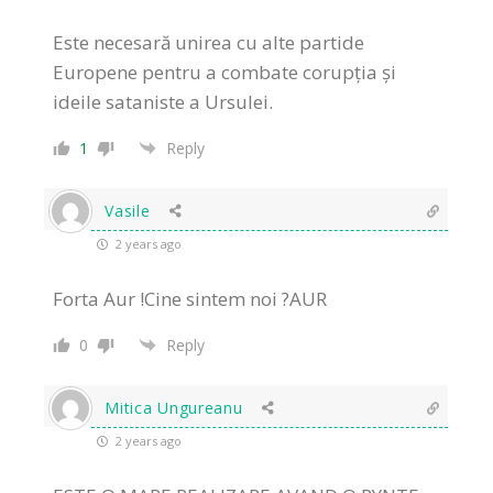
Este necesară unirea cu alte partide
Europene pentru a combate corupția și
ideile sataniste a Ursulei.
1
Reply
Vasile
2 years ago
Forta Aur !Cine sintem noi ?AUR
0
Reply
Mitica Ungureanu
2 years ago