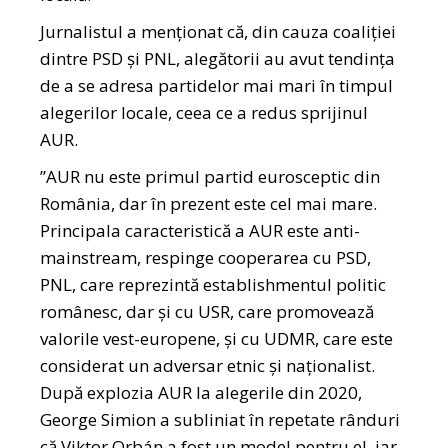
Jurnalistul a menționat că, din cauza coaliției
dintre PSD și PNL, alegătorii au avut tendința
de a se adresa partidelor mai mari în timpul
alegerilor locale, ceea ce a redus sprijinul
AUR.
”AUR nu este primul partid eurosceptic din
România, dar în prezent este cel mai mare.
Principala caracteristică a AUR este anti-
mainstream, respinge cooperarea cu PSD,
PNL, care reprezintă establishmentul politic
românesc, dar și cu USR, care promovează
valorile vest-europene, și cu UDMR, care este
considerat un adversar etnic și naționalist.
După explozia AUR la alegerile din 2020,
George Simion a subliniat în repetate rânduri
că Viktor Orbán a fost un model pentru el, iar