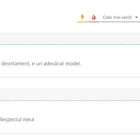
Cele mai vechi
și devotament, e un adevărat model.
 Respectul meu!