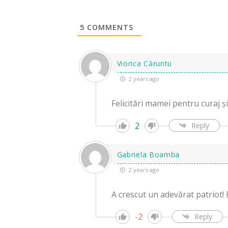
5
COMMENTS
Viorica Căruntu
2 years ago
Felicitări mamei pentru curaj 
2
Reply
Gabriela Boamba
2 years ago
A crescut un adevărat patriot!
-2
Reply