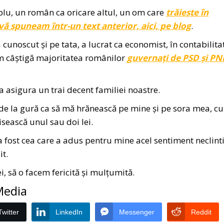
u, un român ca oricare altul, un om care
trăiește în
vă spuneam într-un text anterior, aici, pe blog
.
cunoscut și pe tata, a lucrat ca economist, în contabilita
um câștigă majoritatea românilor
guvernați de PSD și PN
a asigura un trai decent familiei noastre.
de la gură ca să mă hrănească pe mine și pe sora mea, c
sească unul sau doi lei.
 fost cea care a adus pentru mine acel sentiment neclinti
it.
ei, să o facem fericită și mulțumită.
 Media
Twitter
LinkedIn
Messenger
Reddit