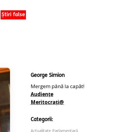
Știri false
George Simion
Mergem până la capăt!
Audiențe
Meritocrați@
Categorii:
Actualitate Parlamentară