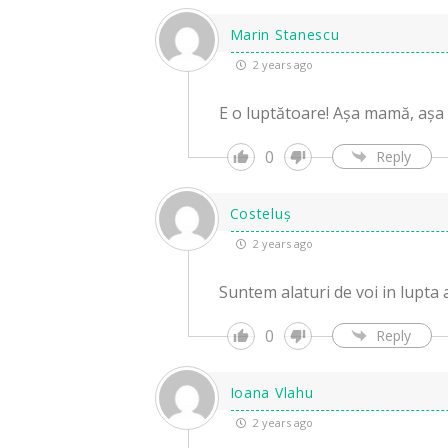
Marin Stanescu
2 years ago
E o luptătoare! Așa mamă, așa 
0
Reply
Costeluș
2 years ago
Suntem alaturi de voi in lupta a
0
Reply
Ioana Vlahu
2 years ago