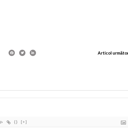
Articol următo
{}
[+]