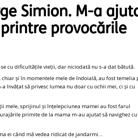
ge Simion. M-a ajut
 printre provocările
u dificultățile vieții, dar niciodată nu s-a dat bătută.
, chiar și în momentele mele de îndoială, au fost temelia 
-a învățat să privesc lumea nu doar cu ochii mei, ci și cu
ții mele, sprijinul și înțelepciunea mamei au fost farul
încurajările primite de la mama m-au ajutat să navighez cu
nima ei când mă vedea ridicat de jandarmi…