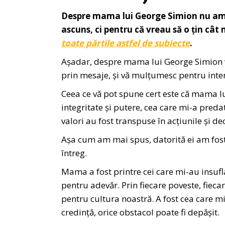
Despre mama lui George Simion nu am v
ascuns, ci pentru că vreau să o țin cât
toate părțile astfel de subiecte
.
Așadar, despre mama lui George Simion vă
prin mesaje, și vă mulțumesc pentru inter
Ceea ce vă pot spune cert este că mama 
integritate și putere, cea care mi-a preda
valori au fost transpuse în acțiunile și dec
Așa cum am mai spus, datorită ei am fost u
întreg.
Mama a fost printre cei care mi-au insufl
pentru adevăr. Prin fiecare poveste, fiecar
pentru cultura noastră. A fost cea care mi-
credință, orice obstacol poate fi depășit.