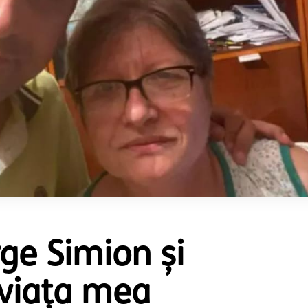
ge Simion și
n viața mea