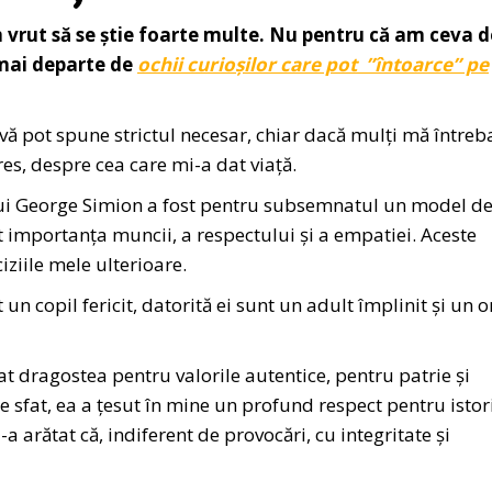
rut să se știe foarte multe. Nu pentru că am ceva d
 mai departe de
ochii curioșilor care pot ”întoarce” pe
 pot spune strictul necesar, chiar dacă mulți mă întreba
es, despre cea care mi-a dat viață.
lui George Simion a fost pentru subsemnatul un model d
t importanța muncii, a respectului și a empatiei. Aceste
iziile mele ulterioare.
n copil fericit, datorită ei sunt un adult împlinit şi un 
at dragostea pentru valorile autentice, pentru patrie și
e sfat, ea a țesut în mine un profund respect pentru istori
a arătat că, indiferent de provocări, cu integritate și