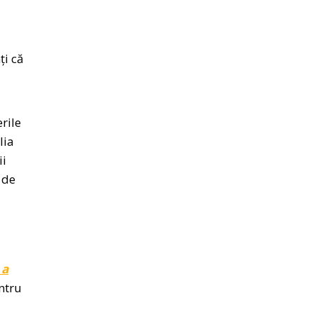
ți că
erile
lia
ii
 de
 a
entru