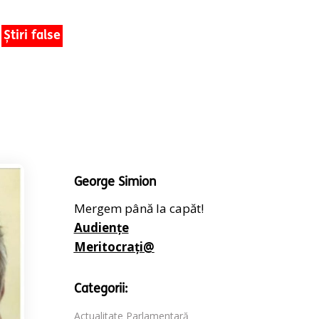
Știri false
George Simion
Mergem până la capăt!
Audiențe
Meritocrați@
Categorii:
Actualitate Parlamentară