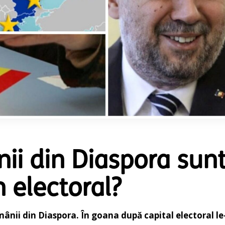
ii din Diaspora sun
n electoral?
ânii din Diaspora. În goana după capital electoral le