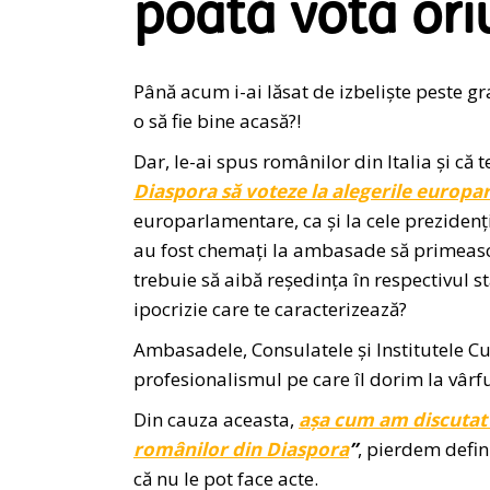
poată vota or
Până acum i-ai lăsat de izbeliște peste gra
o să fie bine acasă?!
Dar, le-ai spus românilor din Italia și că
Diaspora să voteze la alegerile europa
europarlamentare, ca și la cele prezidenți
au fost chemați la ambasade să primească 
trebuie să aibă reședința în respectivul st
ipocrizie care te caracterizează?
Ambasadele, Consulatele și Institutele Cu
profesionalismul pe care îl dorim la vârful
Din cauza aceasta,
așa cum am discutat ș
românilor din Diaspora
”
, pierdem defin
că nu le pot face acte.