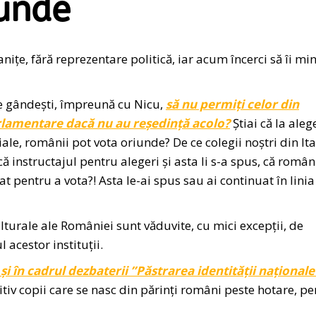
iunde
nițe, fără reprezentare politică, iar acum încerci să îi min
 te gândești, împreună cu Nicu,
să nu permiți celor din
rlamentare dacă nu au reședință acolo?
Știai că la aleg
ale, românii pot vota oriunde? De ce colegii noștri din Ita
instructajul pentru alegeri și asta li s-a spus, că român
at pentru a vota?! Asta le-ai spus sau ai continuat în linia
lturale ale României sunt văduvite, cu mici excepții, de
 acestor instituții.
i în cadrul dezbaterii ”Păstrarea identității naționale
itiv copii care se nasc din părinți români peste hotare, p