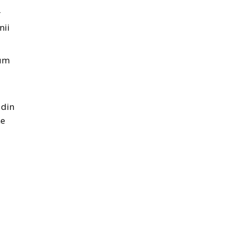
r
nii
cum
 din
me