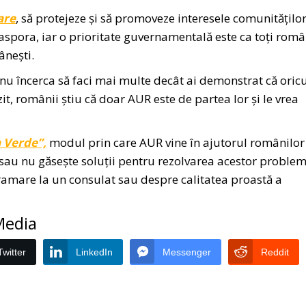
are
, să protejeze și să promoveze interesele comunitățilo
iaspora, iar o prioritate guvernamentală este ca toți româ
ânești.
 nu încerca să faci mai multe decât ai demonstrat că ori
it, românii știu că doar AUR este de partea lor și le vrea
a Verde”,
modul prin care AUR vine în ajutorul românilor
sau nu găsește soluții pentru rezolvarea acestor proble
ramare la un consulat sau despre calitatea proastă a
 Media
Twitter
LinkedIn
Messenger
Reddit