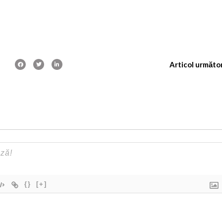
Articol următo
{}
[+]