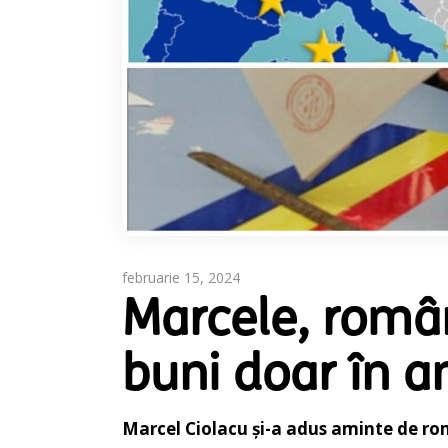
februarie 15, 2024
Marcele, român
buni doar în a
Marcel Ciolacu și-a adus aminte de rom