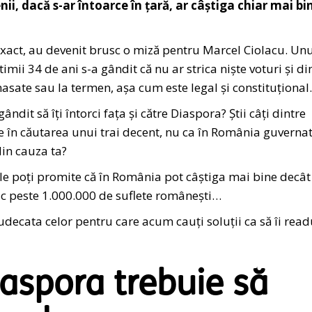
i, dacă s-ar întoarce în țară, ar câștiga chiar mai bi
exact, au devenit brusc o miză pentru Marcel Ciolacu. Un
timii 34 de ani s-a gândit că nu ar strica niște voturi și di
omasate sau la termen, așa cum este legal și constituțional.
ndit să îți întorci fața și către Diaspora? Știi câți dintre
e în căutarea unui trai decent, nu ca în România guverna
din cauza ta?
le poți promite că în România pot câștiga mai bine decât
esc peste 1.000.000 de suflete românești…
udecata celor pentru care acum cauți soluții ca să îi read
aspora trebuie să