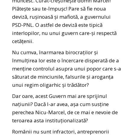
muncesc. Curat-creștinește domn Marcel!
Plătește sau te-împușc! Pare să fie noua
deviză, rușinoasă și mafiotă, a guvernului
PSD-PNL. O astfel de deviză este tipică
interlopilor, nu unui guvern care-și respectă
cetățenii.
Nu cumva, înarmarea birocraților și
înmulțirea lor este o încercare disperată de a
menține controlul asupra unui popor care s-a
săturat de minciunile, falsurile și aroganța
unui regim oligarhic și trădător?
Dar oare, acest Guvern mai are sprijinul
națiunii? Dacă l-ar avea, așa cum susține
perechea Nicu-Marcel, de ce mai e nevoie de
teroarea asta instituționalizată?
Românii nu sunt infractori, antreprenorii