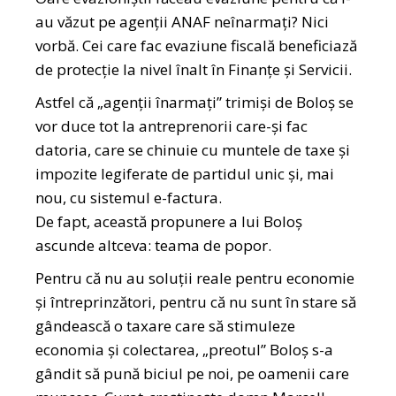
au văzut pe agenții ANAF neînarmați? Nici
vorbă. Cei care fac evaziune fiscală beneficiază
de protecție la nivel înalt în Finanțe și Servicii.
Astfel că „agenții înarmați” trimiși de Boloș se
vor duce tot la antreprenorii care-și fac
datoria, care se chinuie cu muntele de taxe și
impozite legiferate de partidul unic și, mai
nou, cu sistemul e-factura.
De fapt, această propunere a lui Boloș
ascunde altceva: teama de popor.
Pentru că nu au soluții reale pentru economie
și întreprinzători, pentru că nu sunt în stare să
gândească o taxare care să stimuleze
economia și colectarea, „preotul” Boloș s-a
gândit să pună biciul pe noi, pe oamenii care