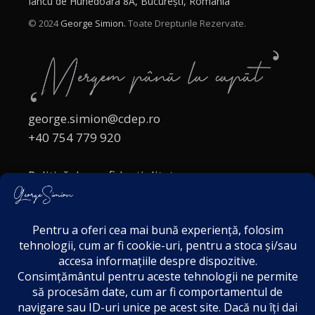
Iancu de Hunedoara 8A, București, România
© 2024
George Simion.
Toate Drepturile Rezervate.
george.simion@cdep.ro
+40 754 779 920
Politică de confidențialitate
Politica cookies
Termeni și Condiții
Acordul de markting
Disclaimer