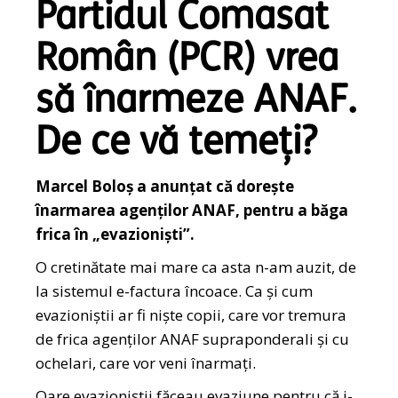
Partidul Comasat
Român (PCR) vrea
să înarmeze ANAF.
De ce vă temeți?
Marcel Boloș a anunțat că dorește
înarmarea agenților ANAF, pentru a băga
frica în „evazioniști”.
O cretinătate mai mare ca asta n-am auzit, de
la sistemul e-factura încoace. Ca și cum
evazioniștii ar fi niște copii, care vor tremura
de frica agenților ANAF supraponderali și cu
ochelari, care vor veni înarmați.
Oare evazioniștii făceau evaziune pentru că i-