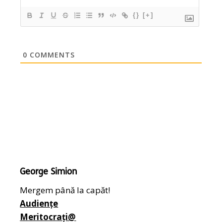
{}
[+]
0
COMMENTS
George Simion
Mergem până la capăt!
Audiențe
Meritocrați@