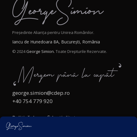
Președinte Alianța pentru Unirea Românilor.
Iancu de Hunedoara 8A, București, România
© 2024
George Simion.
Toate Drepturile Rezervate.
george.simion@cdep.ro
+40 754 779 920
Politică de confidențialitate
Politica cookies
Termeni și Condiții