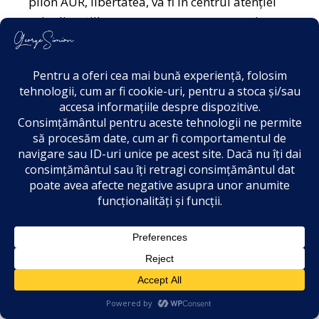
pilon AUR, libertatea, va fi în centrul atenției
prin discuțiile care se vor purta pe marginea
subiectului „siguranța și libertatea statului de
drept”.
Evenimentul este organizat încă din 1974 și a
reunit în acești ani sute de organizații, mii de
activiști și milioane de telespectatori.