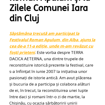
Zilele Comunei Iara
din Cluj
Săptămâna trecută am participat la
Festivalul Roman Apulum, din Alba, ajuns la
cea de-a 11-a ediție, unde m-am revăzut cu
foști prieteni
. Este vorba despre TERRA
DACICA AETERNA, una dintre trupele de
reconstituire istorică prezente la festival, care
s-a înființat în iunie 2007 la inițiativa unor
pasionați de istorie antică. Am avut plăcerea
și bucuria de a participa și colabora alături
de ei, în trecut, la reconstituirea unei lupte
între daci și romani într-o zi de martie, la
Chișinău, cu ocazia sărbătoririi unirii