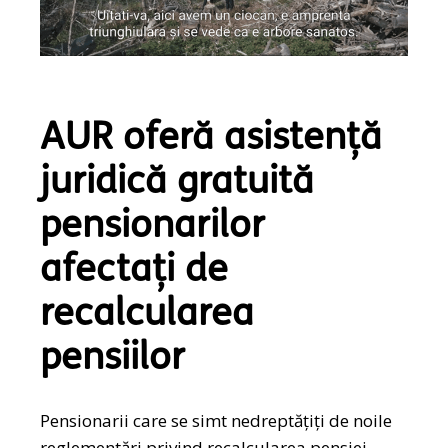
AUR oferă asistență
juridică gratuită
pensionarilor
afectați de
recalcularea
pensiilor
Pensionarii care se simt nedreptățiți de noile
reglementări privind recalcularea pensiei,