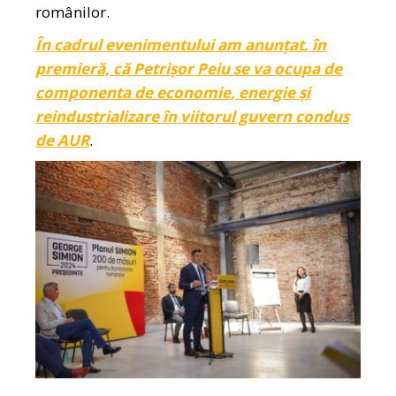
românilor.
În cadrul evenimentului am anunțat, în
premieră, că Petrișor Peiu se va ocupa de
componenta de economie, energie și
reindustrializare în viitorul guvern condus
de AUR
.