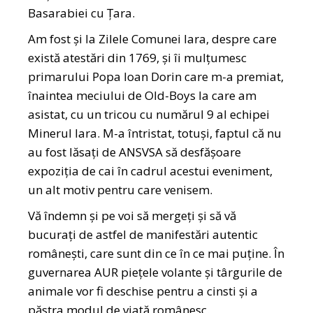
Basarabiei cu Țara.
Am fost și la Zilele Comunei Iara, despre care
există atestări din 1769, și îi mulțumesc
primarului Popa Ioan Dorin care m-a premiat,
înaintea meciului de Old-Boys la care am
asistat, cu un tricou cu numărul 9 al echipei
Minerul Iara. M-a întristat, totuși, faptul că nu
au fost lăsați de ANSVSA să desfășoare
expoziția de cai în cadrul acestui eveniment,
un alt motiv pentru care venisem.
Vă îndemn și pe voi să mergeți și să vă
bucurați de astfel de manifestări autentic
românești, care sunt din ce în ce mai puține. În
guvernarea AUR piețele volante și târgurile de
animale vor fi deschise pentru a cinsti și a
păstra modul de viață românesc.