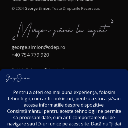
© 2024
George Simion.
Toate Drepturile Rezervate.
george.simion@cdep.ro
+40 754 779 920
Politică de confidențialitate
Politica cookies
Termeni și Condiții
Acordul de markting
Disclaimer