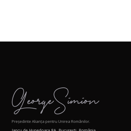
Președinte Alianța pentru Unirea Românilor.
Iancu de Hunedoara 8A, București, România