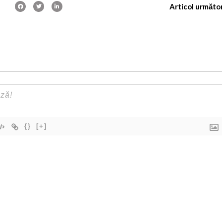
Articol următo
{}
[+]