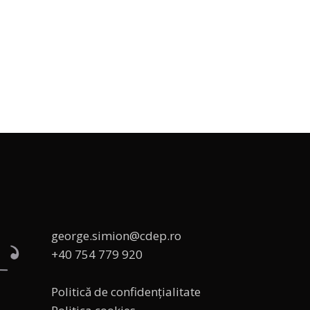
george.simion@cdep.ro
+40 754 779 920
Politică de confidențialitate