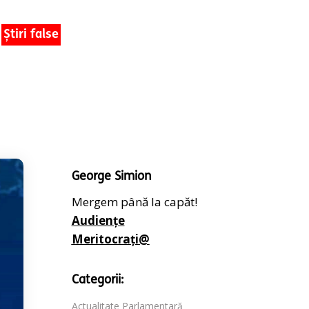
Știri false
George Simion
Mergem până la capăt!
Audiențe
Meritocrați@
Categorii:
Actualitate Parlamentară