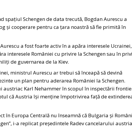
nd spațiul Schengen de data trecută, Bogdan Aurescu a
og și cooperare pentru ca țara noastră să fie primită în
 Aurescu a fost foarte activ în a apăra interesele Ucrainei
ăra interesele României cu privire la Schengen sau în priv
iliți de guvernarea de la Kiev.
ainei, ministrul Aurescu ar trebui să înceapă să devină
prezinte un plan pentru aderarea României la Schengen.
ui austriac Karl Nehammer în scopul în inspectării frontie
ptul că Austria îşi menţine împotrivirea faţă de extindere
ect în Europa Centrală nu înseamnă că Bulgaria și Român
gen”, i-a replicat președintele Radev cancelarului austri