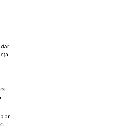
, dar
ința
rei
a
ia ar
ac.