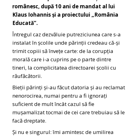
românesc, după 10 ani de mandat al lui
Klaus Iohannis și a proiectului „România
Educată”.
Întregul caz dezvăluie putreziciunea care s-a
instalat în școlile unde părinții credeau că-și
trimit copiii să învețe carte: de la corupția
morală care i-a cuprins pe o parte dintre
tineri, la complicitatea directoarei școlii cu
răufăcătorii.
Bieții părinți și-au făcut datoria și au reclamat
nenorocirea, numai pentru a fi ignorați
suficient de mult încât cazul să fie
mușamalizat tocmai de cei care trebuiau să le
facă dreptate.
Și nu e singurul: îmi amintesc de umilirea