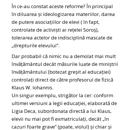
În ce-au constat aceste reforme? În principal
în diluarea și ideologizarea materiilor, darea
de putere asociațiilor de elevi ( în fapt,
controlate de activiști ai rețelei Soroș),
tolerarea actelor de indisciplină mascate de
„drepturile elevului”.
Dar probabil că nimic nu a demolat mai mult
învățământul decât măsurile luate de miniștrii
învățământului (botezat greșit al educației)
controlați direct de către profesorul de fizică
Klaus W. Iohannis.
Un singur exemplu, strigător la cer: conform
ultimei versiuni a legii educației, elaborată de
Ligia Deca, subordonata directă a lui Klaus,
elevii nu mai pot fi exmatriculați, decât „în
cazuri foarte grave” (poate, violul) și chiar și