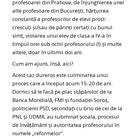
profesoarei din Prahova, de înjunghierea unei
alte profesoare din București, hărțuirea
constantă a profesorilor de elevi prost-
crescuți și/sau de părinți certați cu bunul
simț, violarea unui elev de clasa a IV-a în
timpul orei sub ochii profesorului (!) și multe
altele, doar în ultimii doi ani.
Cum am ajuns, însă, aici?
Acest caz dureros este culminarea unui
proces care a început acum 15-20 de ani.
Dornici să le facă pe plac stăpânilor de la
Banca Mondială, FMI și fundației Soroș,
politicienii PSD, secondați cu brio de cei de la
PNL și UDMR, au subminat școala, procesul
de învățământ și autoritatea profesorului în
numele „reformelor”.