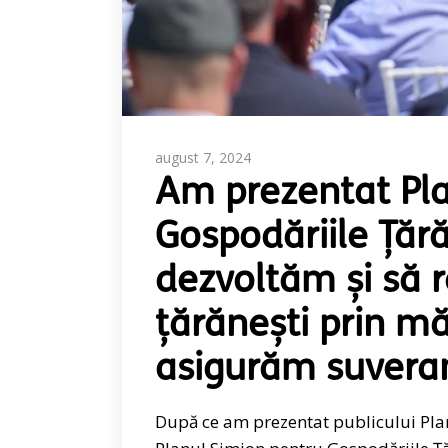
august 7, 2024
Am prezentat Pla
Gospodăriile Țără
dezvoltăm și să r
țărănești prin mă
asigurăm suvera
După ce am prezentat publicului Plan