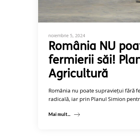
noiembrie 5, 2024
România NU poate
fermierii săi! Pl
Agricultură
România nu poate supraviețui fără fe
radicală, iar prin Planul Simion pent
Mai mult...