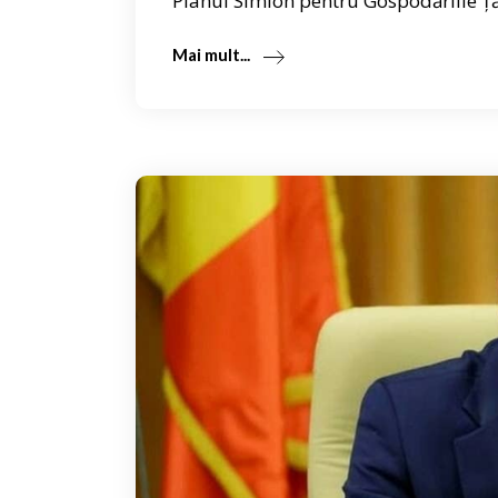
Planul Simion pentru Gospodăriile Ță
Mai mult...