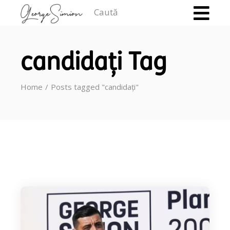
Caută
candidați Tag
Home
Posts tagged "candidați"