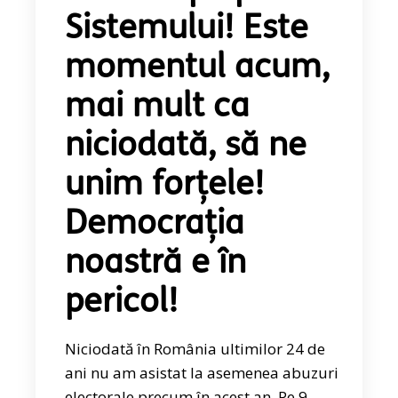
Sistemului! Este
momentul acum,
mai mult ca
niciodată, să ne
unim forțele!
Democrația
noastră e în
pericol!
Niciodată în România ultimilor 24 de
ani nu am asistat la asemenea abuzuri
electorale precum în acest an. Pe 9