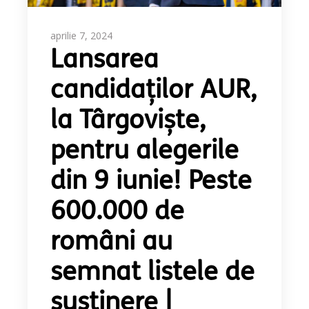
aprilie 7, 2024
Lansarea
candidaților AUR,
la Târgoviște,
pentru alegerile
din 9 iunie! Peste
600.000 de
români au
semnat listele de
susținere |