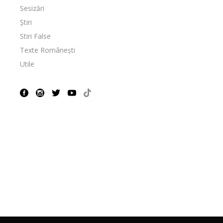
Sesizări
Știri
Stiri False
Texte Românești
Utile