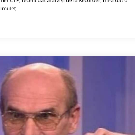
er CTP, recent dat afară și de la Recorder, mi-a dat o
ilmuleț