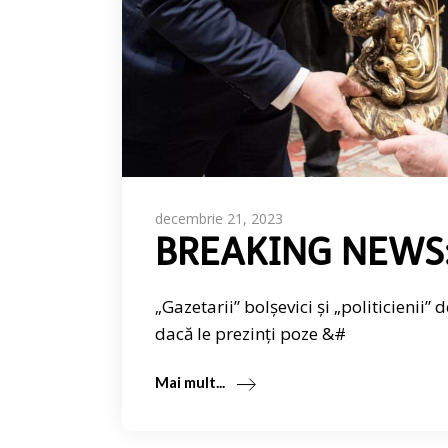
decembrie 21, 2023
BREAKING NEWS: C
„Gazetarii” bolșevici și „politicienii”
dacă le prezinți poze &#
Mai mult...