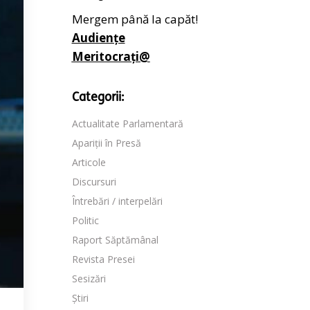
Mergem până la capăt!
Audiențe
Meritocrați@
Categorii:
Actualitate Parlamentară
Apariții în Presă
Articole
Discursuri
Întrebări / interpelări
Politic
Raport Săptămânal
Revista Presei
Sesizări
Știri