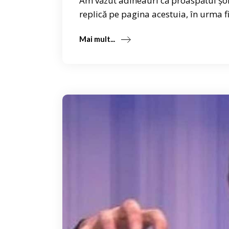
Am văzut adineauri că proaspătul șom
replică pe pagina acestuia, în urma f
Mai mult...