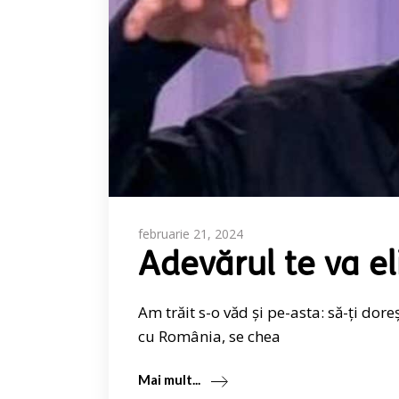
februarie 21, 2024
Adevărul te va el
Am trăit s-o văd și pe-asta: să-ți dor
cu România, se chea
Mai mult...