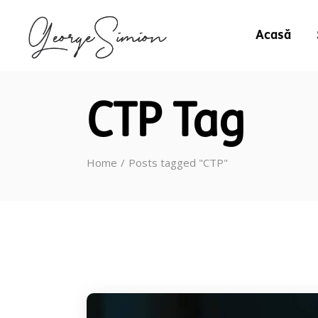
Acasă
CTP Tag
Home
Posts tagged "CTP"