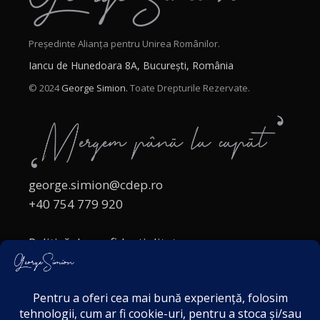
Președinte Alianța pentru Unirea Românilor.
Iancu de Hunedoara 8A, București, România
© 2024
George Simion.
Toate Drepturile Rezervate.
george.simion@cdep.ro
+40 754 779 920
Politică de confidențialitate
Politica cookies
Termeni și Condiții
Acordul de markting
Disclaimer