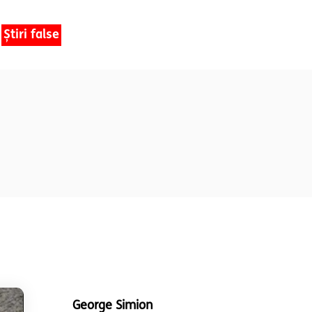
Știri false
George Simion