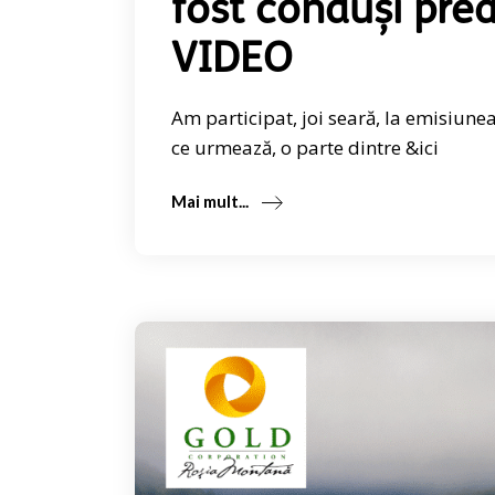
fost conduși prea
VIDEO
Am participat, joi seară, la emisiunea
ce urmează, o parte dintre &ici
Mai mult...