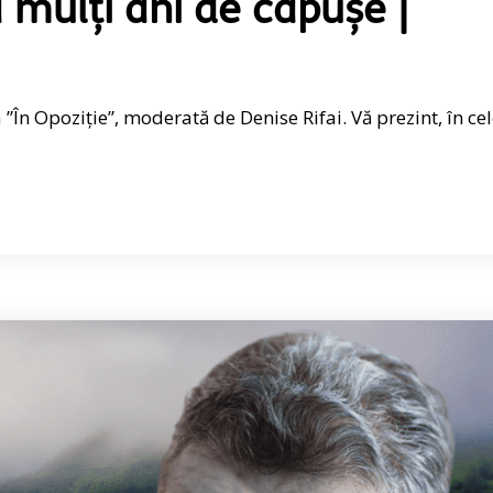
 mulți ani de căpușe |
 ”În Opoziție”, moderată de Denise Rifai. Vă prezint, în ce