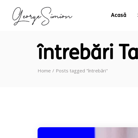
Acasă
întrebări T
Home
Posts tagged "întrebări"