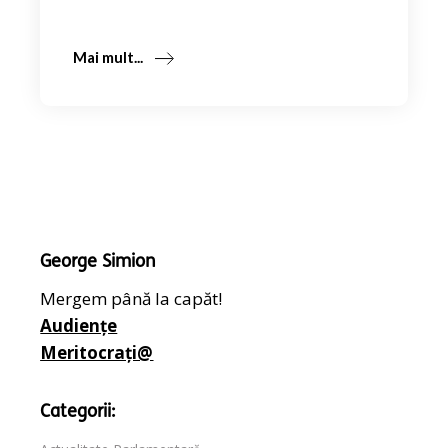
Mai mult...
George Simion
Mergem până la capăt!
Audiențe
Meritocrați@
Categorii: