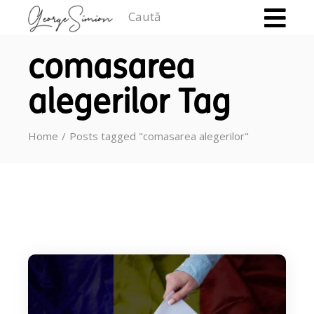
Caută
comasarea
alegerilor Tag
Home
Posts tagged "comasarea alegerilor"