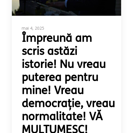
mai 4, 2025
Împreună am
scris astăzi
istorie! Nu vreau
puterea pentru
mine! Vreau
democrație, vreau
normalitate! VĂ
MULȚUMESC!