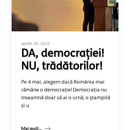
aprilie 30, 2025
DA, democrației!
NU, trădătorilor!
Pe 4 mai, alegem dacă România mai
rămâne o democrație! Democrația nu
înseamnă doar să ai o urnă, o ștampilă
și u
Mai mult...