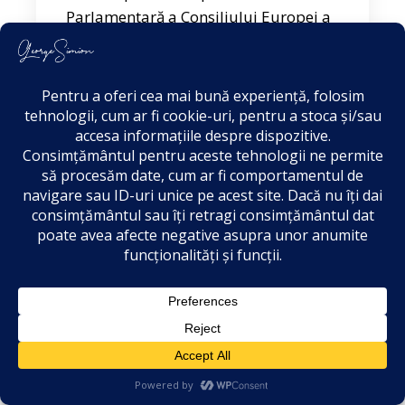
Parlamentară a Consiliului Europei a
sesizat Comisia de la Veneția, răspu
Mai mult...
august 29, 2024
Domnule Stroe,