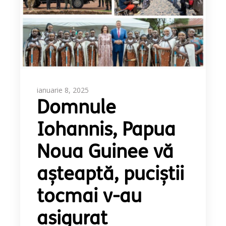
ianuarie 8, 2025
Domnule
Iohannis, Papua
Noua Guinee vă
așteaptă, puciștii
tocmai v-au
asigurat