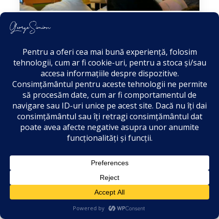
iunie 18, 2024
Mulțumesc pentru
încredere! Mă
bucur că ați
rămas cu noi!
VIDEO
Am fost la Munchen, în Germania, unde
am avut plăcerea să mă întâlnesc cu o
parte din Diaspora. Le mulțumesc celor
care au participat la &icir