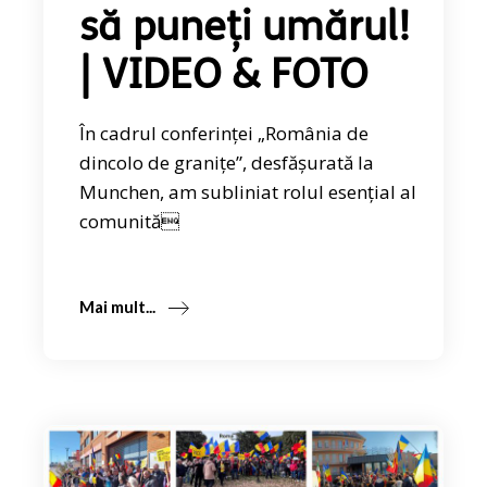
să puneți umărul!
| VIDEO & FOTO
În cadrul conferinței „România de
dincolo de granițe”, desfășurată la
Munchen, am subliniat rolul esențial al
comunită
Mai mult...