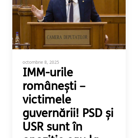
octombrie 8, 2025
IMM-urile
românești –
victimele
guvernării! PSD și
USR sunt în