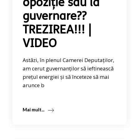
opoziție sau la
guvernare??
TREZIREA!!! |
VIDEO
Astăzi, în plenul Camerei Deputaților,
am cerut guvernanților să ieftinească
prețul energiei și să înceteze să mai
arunce b
Mai mult...