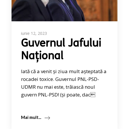
iunie 12, 2023
Guvernul Jafului
Național
Iată că a venit și ziua mult așteptată a
rocadei toxice. Guvernul PNL-PSD-
UDMR nu mai este, trăiască noul
guvern PNL-PSD! (și poate, dac
Mai mult...