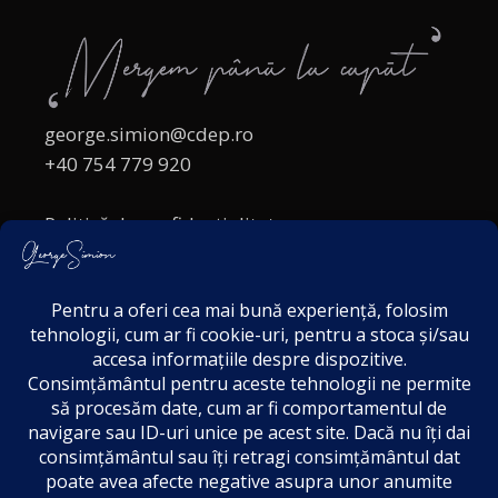
george.simion@cdep.ro
+40 754 779 920
Politică de confidențialitate
Politica cookies
Termeni și Condiții
Acordul de markting
Disclaimer