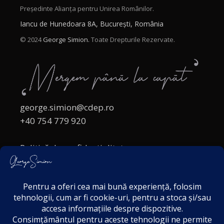
Președinte Alianța pentru Unirea Românilor.
Iancu de Hunedoara 8A, București, România
© 2024
George Simion.
Toate Drepturile Rezervate.
george.simion@cdep.ro
+40 754 779 920
Politică de confidențialitate
Politica cookies
Termeni și Condiții
Acordul de markting
Disclaimer