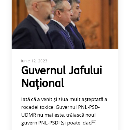
iunie 12, 2023
Guvernul Jafului
Național
Iată că a venit și ziua mult așteptată a
rocadei toxice. Guvernul PNL-PSD-
UDMR nu mai este, trăiască noul
guvern PNL-PSD! (și poate, dac