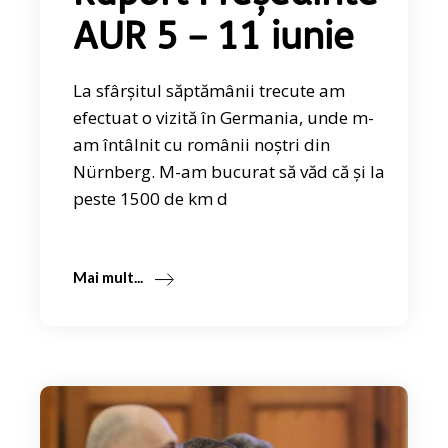
AUR 5 – 11 iunie
La sfârșitul săptămânii trecute am
efectuat o vizită în Germania, unde m-
am întâlnit cu românii noștri din
Nürnberg. M-am bucurat să văd că și la
peste 1500 de km d
Mai mult...