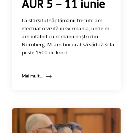
AUR 5 – 11 iunie
La sfârșitul săptămânii trecute am
efectuat o vizită în Germania, unde m-
am întâlnit cu românii noștri din
Nürnberg. M-am bucurat să văd că și la
peste 1500 de km d
Mai mult...