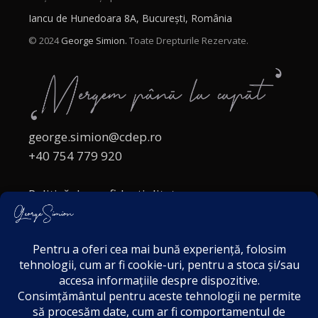
Iancu de Hunedoara 8A, București, România
© 2024
George Simion.
Toate Drepturile Rezervate.
george.simion@cdep.ro
+40 754 779 920
Politică de confidențialitate
Politica cookies
Termeni și Condiții
Acordul de markting
Disclaimer