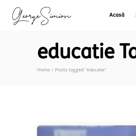
Acasă
educatie T
Home
Posts tagged "educatie"