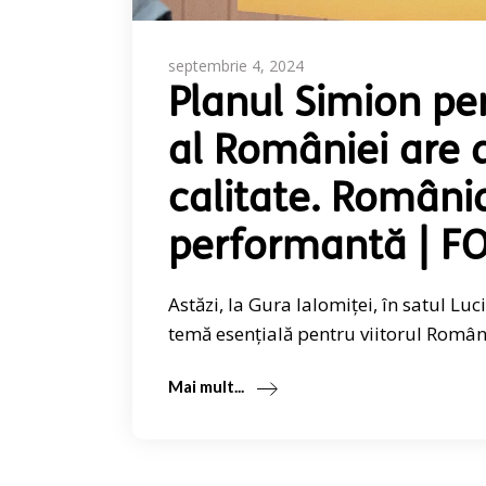
septembrie 4, 2024
Planul Simion pen
al României are 
calitate. Români
performantă | 
Astăzi, la Gura Ialomiței, în satul L
temă esențială pentru viitorul Român
Mai mult...