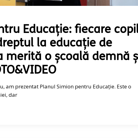
tru Educație: fiecare copi
dreptul la educație de
a merită o școală demnă ș
FOTO&VIDEO
uciu, am prezentat Planul Simion pentru Educație. Este o
iei, dar