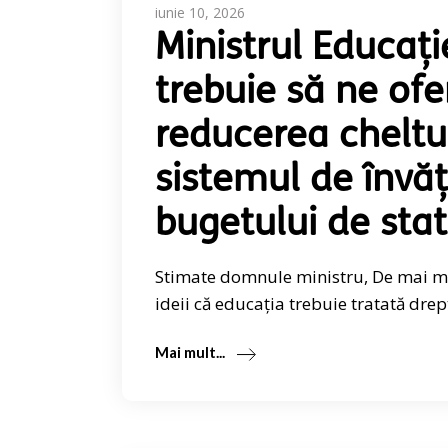
iunie 10, 2026
Ministrul Educaț
trebuie să ne ofe
reducerea cheltui
sistemul de învă
bugetului de sta
Stimate domnule ministru, De mai mul
ideii că educația trebuie tratată drept
Mai mult...