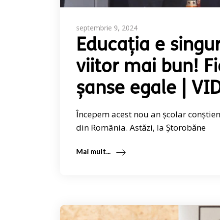
septembrie 9, 2024
Educația e singu
viitor mai bun! F
șanse egale | VI
Începem acest nou an școlar conștien
din România. Astăzi, la Ștorobăne
Mai mult...