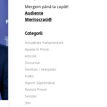
Mergem până la capăt!
Audiențe
Meritocrați@
Categorii:
Actualitate Parlamentară
Apariții în Presă
Articole
Discursuri
Întrebări / interpelări
Politic
Raport Săptămânal
Revista Presei
Sesizări
Știri