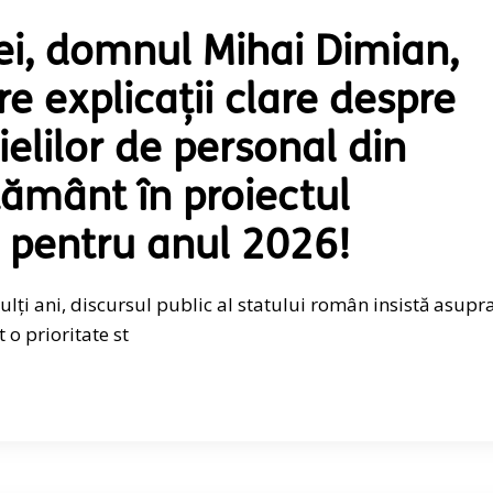
iei, domnul Mihai Dimian,
re explicații clare despre
elilor de personal din
țământ în proiectul
t pentru anul 2026!
ți ani, discursul public al statului român insistă asupr
 o prioritate st