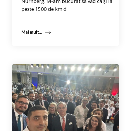
Nürnberg. M-am bucurat să văd că și la
peste 1500 de km d
Mai mult...