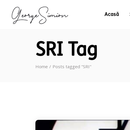
Acasă
SRI Tag
Home
Posts tagged "SRI"