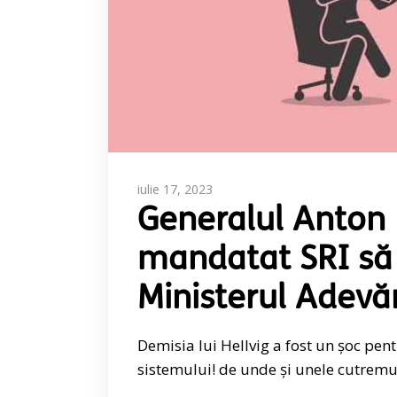
iulie 17, 2023
Generalul Anton 
mandatat SRI să 
Ministerul Adevăr
Demisia lui Hellvig a fost un șoc pen
sistemului! de unde și unele cutrem