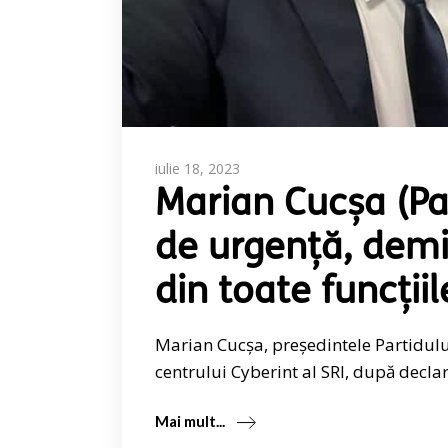
iulie 18, 2023
Marian Cucșa (Par
de urgență, demi
din toate funcțiil
Marian Cucșa, președintele Partidulu
centrului Cyberint al SRI, după declar
Mai mult...