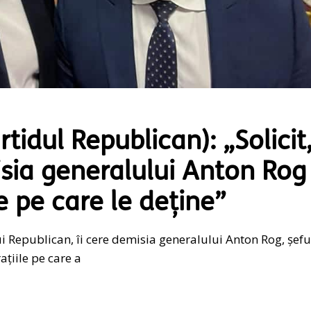
tidul Republican): „Solicit
sia generalului Anton Rog
e pe care le deține”
i Republican, îi cere demisia generalului Anton Rog, șefu
ațiile pe care a