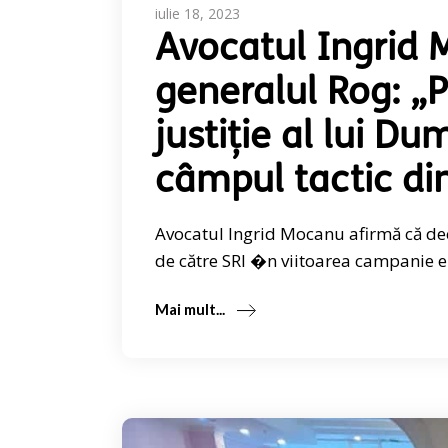
iulie 18, 2023
Avocatul Ingrid 
generalul Rog: „P
justiție al lui D
câmpul tactic din
Avocatul Ingrid Mocanu afirmă că dec
de către SRI �n viitoarea campanie e
Mai mult...