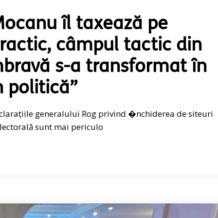
Mocanu îl taxează pe
ractic, câmpul tactic din
umbravă s-a transformat în
 politică”
larațiile generalului Rog privind �nchiderea de siteuri
lectorală sunt mai periculo